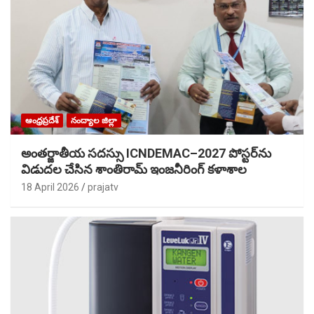
ఆంధ్రప్రదేశ్
నంద్యాల జిల్లా
అంతర్జాతీయ సదస్సు ICNDEMAC–2027 పోస్టర్‌ను
విడుదల చేసిన శాంతిరామ్ ఇంజనీరింగ్ కళాశాల
18 April 2026
prajatv