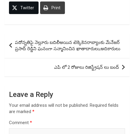
Twitter
Print
Post
పదోన్నతిపై నెల్లూరు బదిలీఅయిన టెక్కెకెనరాబ్యాంకు మేనేజర్
navigation
ప్రసాద్ రెడ్డిని ఘనంగా సన్మానించిన ఖాతాదారులు,అదికారులు
ఎపి లో 2 రోజులు రిజిస్ట్రేషన్ లు బంద్
Leave a Reply
Your email address will not be published.
Required fields
are marked
*
Comment
*