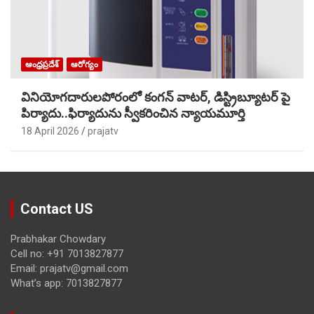
ఆంధ్రప్రదేశ్
ఆరోగ్యం
వినియోగదారులపోరంలో కంగన్ వాటర్, డిస్ట్రిబ్యూటర్ పై
పిర్యాదు..ఫిర్యాదును స్వీకరించిన న్యాయమూర్తి
18 April 2026
prajatv
Contact US
Prabhakar Chowdary
Cell no: +91 7013827877
Email: prajatv@gmail.com
What’s app: 7013827877