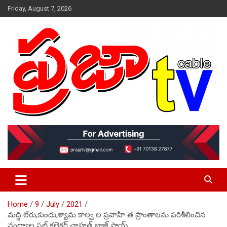
Skip
Friday, August 7, 2026
to
content
VOICE IS YOURS
prajaatv.com
Home
9
July
2021
మద్ది లేరు,కుందు,శ్యామ కాల్వ ల ప్రవాహి త ప్రాంతాలను పరిశీలించిన
నంద్యాల సబ్ కలెక్టర్ చాహత్ బాజ్ పాయ్.