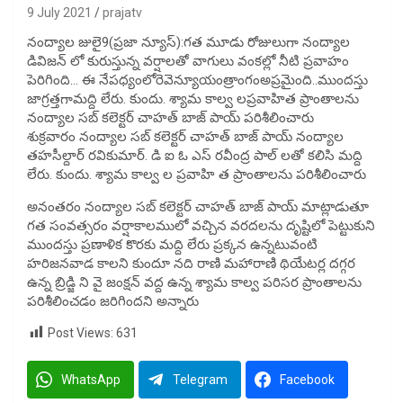
9 July 2021
prajatv
నంద్యాల జులై9(ప్రజా న్యూస్):గత మూడు రోజులుగా నంద్యాల
డివిజన్ లో కురుస్తున్న వర్షాలతో వాగులు వంకల్లో నీటి ప్రవాహం
పెరిగింది… ఈ నేపధ్యంలోరెవెన్యూయంత్రాంగంఅప్రమైంది..ముందస్తు
జాగ్రత్తగామద్ది లేరు. కుందు. శ్యామ కాల్వ లప్రవాహిత ప్రాంతాలను
నంద్యాల సబ్ కలెక్టర్ చాహత్ బాజ్ పాయ్ పరిశీలించారు
శుక్రవారం నంద్యాల సబ్ కలెక్టర్ చాహత్ బాజ్ పాయ్ నంద్యాల
తహసీల్దార్ రవికుమార్. డి ఐ ఓ ఎస్ రవీంద్ర పాల్ లతో కలిసి మద్ది
లేరు. కుందు. శ్యామ కాల్వ ల ప్రవాహి త ప్రాంతాలను పరిశీలించారు
అనంతరం నంద్యాల సబ్ కలెక్టర్ చాహత్ బాజ్ పాయ్ మాట్లాడుతూ
గత సంవత్సరం వర్షాకాలములో వచ్చిన వరదలను దృష్టిలో పెట్టుకుని
ముందస్తు ప్రణాళిక కొరకు మద్ది లేరు ప్రక్కన ఉన్నటువంటి
హరిజనవాడ కాలని కుందూ నది రాణి మహారాణి థియేటర్ల దగ్గర
ఉన్న బ్రిడ్జి ని వై జంక్షన్ వద్ద ఉన్న శ్యామ కాల్వ పరిసర ప్రాంతాలను
పరిశీలించడం జరిగిందని అన్నారు
Post Views:
631
WhatsApp
Telegram
Facebook