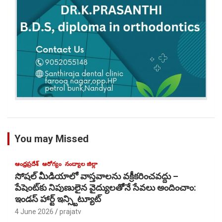
You may Missed
ఆంధ్రప్రదేశ్
ఆరోగ్యం
నంద్యాల జిల్లా
సోషల్ మీడియాలో వాస్తవాలను వక్రీకరించవద్దు –
పేషెంట్‌కు నిపుణులైన వైద్యులతోెనే సేవలు అందించాం:
ఇండస్ హార్ట్ ఇన్స్టిట్యూట్
4 June 2026
prajatv