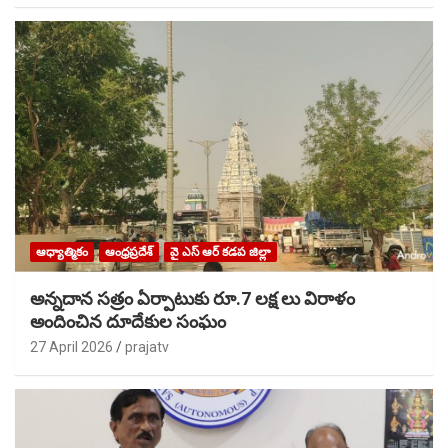
ఆధ్యాత్మికం
ఆంధ్రప్రదేశ్
వై ఎస్ ఆర్ కడప జిల్లా
అన్నదాన సత్రం ఏర్పాటుకు రూ.7 లక్ష లు విరాళం
అందించిన దూదేకుల సంఘం
27 April 2026
prajatv