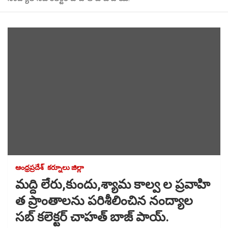
ఆంధ్రప్రదేశ్
కర్నూలు జిల్లా
మద్ది లేరు,కుందు,శ్యామ కాల్వ ల ప్రవాహి
త ప్రాంతాలను పరిశీలించిన నంద్యాల
సబ్ కలెక్టర్ చాహత్ బాజ్ పాయ్.