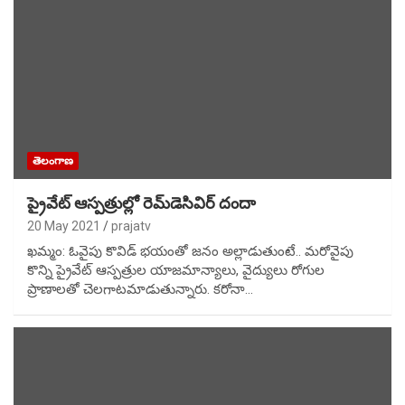
తెలంగాణ
ప్రైవేట్‌ ఆస్పత్రుల్లో రెమ్‌డెసివిర్‌ దందా
20 May 2021
prajatv
ఖమ్మం: ఓవైపు కొవిడ్‌ భయంతో జనం అల్లాడుతుంటే.. మరోవైపు
కొన్ని ప్రైవేట్‌ ఆస్పత్రుల యాజమాన్యాలు, వైద్యులు రోగుల
ప్రాణాలతో చెలగాటమాడుతున్నారు. కరోనా…