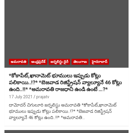
అమరావతి
ఆంధ్రప్రదేశ్
జర్నలిస్టు డైరీ
తెలంగాణ
హైదరాబాద్
*కోకాపేట్,ఖానామెట్ భూములు ఇప్పుడు కోట్లు
పలికాయి..!?* *బెజవాడ రిజిస్ట్రేషన్ వ్యాల్యూనే 46 కోట్లు
ఉంది..!!* *అమరావతి రాజధాని ఉండి ఉంటే …?*
17 July 2021
prajatv
దామోదర్ చిగులూరి జర్నలిస్టు అమరావతి *కోకాపేట్,ఖానామెట్
భూములు ఇప్పుడు కోట్లు పలికాయి..!?* *బెజవాడ రిజిస్ట్రేషన్
వ్యాల్యూనే 46 కోట్లు ఉంది..!!* *అమరావతి…