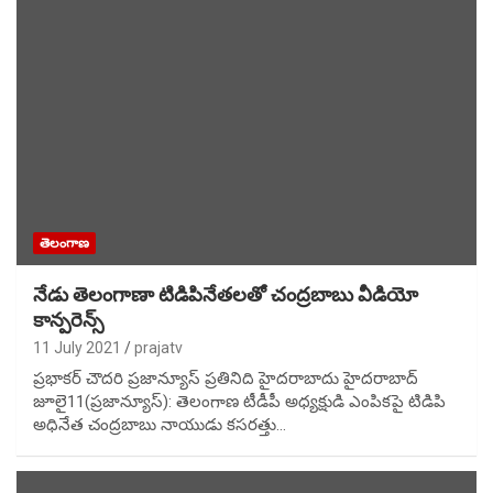
తెలంగాణ
నేడు తెలంగాణా టిడిపినేతలతో చంద్రబాబు వీడియో
కాన్పరెన్స్
11 July 2021
prajatv
ప్రభాకర్ చౌదరి ప్రజాన్యూస్ ప్రతినిది హైదరాబాదు హైదరాబాద్
జూలై11(ప్రజాన్యూస్): తెలంగాణ టీడీపీ అధ్యక్షుడి ఎంపికపై టిడిపి
అధినేత చంద్రబాబు నాయుడు కసరత్తు…