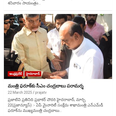
శనివారం సాయంత్రం…
ఆంధ్రప్రదేశ్
హైదరాబాద్
మంత్రి ఫరూక్‌కు సీఎం చంద్రబాబు పరామర్శ
22 March 2025
prajatv
ప్రజాటివి ప్రతినిది ప్రభాకర్ చౌదరి హైదరాబాద్, మార్చి
22(ప్రజాన్యూస్) :- ఏపీ మైనారిటీ సంక్షేమ శాఖామంత్రి ఎన్ఎమ్‌డీ
ఫరూక్‌ను ముఖ్యమంత్రి చంద్రబాబు…