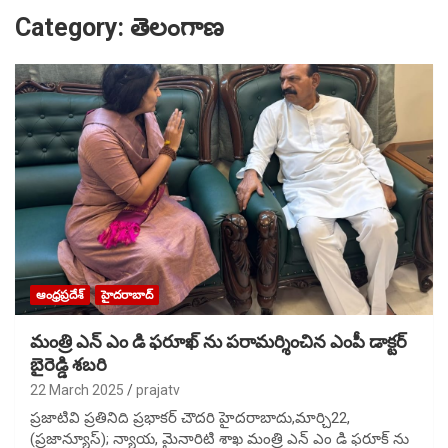
Category:
తెలంగాణ
ఆంధ్రప్రదేశ్
హైదరాబాద్
మంత్రి ఎన్ ఎం డి ఫరూఖ్ ను పరామర్శించిన ఎంపీ డాక్టర్
బైరెడ్డి శబరి
22 March 2025
prajatv
ప్రజాటివి ప్రతినిది ప్రభాకర్ చౌదరి హైదరాబాదు,మార్చి22,
(ప్రజాన్యూస్); న్యాయ, మైనారిటి శాఖ మంత్రి ఎన్ ఎం డి ఫరూక్ ను