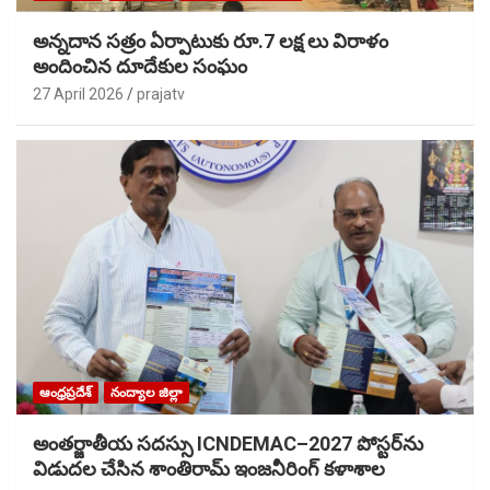
అన్నదాన సత్రం ఏర్పాటుకు రూ.7 లక్ష లు విరాళం
అందించిన దూదేకుల సంఘం
27 April 2026
prajatv
ఆంధ్రప్రదేశ్
నంద్యాల జిల్లా
అంతర్జాతీయ సదస్సు ICNDEMAC–2027 పోస్టర్‌ను
విడుదల చేసిన శాంతిరామ్ ఇంజనీరింగ్ కళాశాల