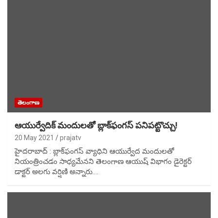
తెలంగాణ
ఆయుర్వేదిక్‌ మందులతో బ్లాక్‌ఫంగస్‌ పనిపట్టొచ్చు!
20 May 2021
prajatv
హైదరాబాద్‌ : బ్లాక్‌ఫంగస్‌ వ్యాధిని ఆయుర్వేద మందులతో
నియంత్రించడం సాధ్యమేనని తెలంగాణ ఆయుష్‌ విభాగం డైరెక్టర్‌
డాక్టర్‌ అలగు వర్షిణి అన్నారు.…