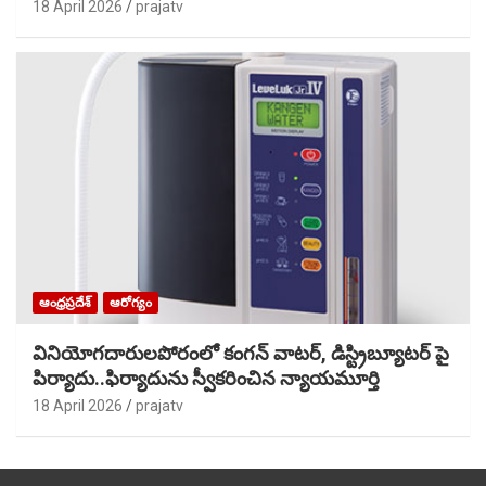
18 April 2026
prajatv
ఆంధ్రప్రదేశ్
ఆరోగ్యం
వినియోగదారులపోరంలో కంగన్ వాటర్, డిస్ట్రిబ్యూటర్ పై
పిర్యాదు..ఫిర్యాదును స్వీకరించిన న్యాయమూర్తి
18 April 2026
prajatv