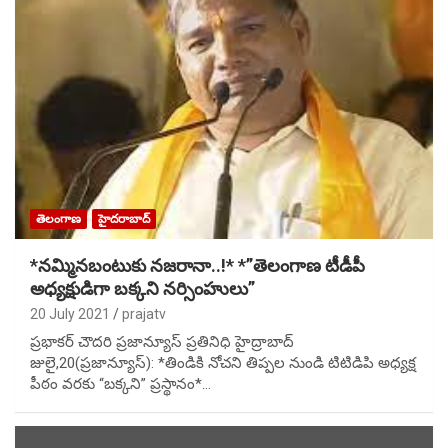
తెలంగాణ
హైదరాబాద్
*నమ్మినబంటుకు నజరానా..!* *”తెలంగాణ టీడీపీ
అధ్యక్షుడిగా బక్కని నర్సింహులు”
20 July 2021
prajatv
ప్రభాకర్ చౌదరి ప్రజాన్యూస్ ప్రతినిధి హైద్రాబాద్
జులై,20(ప్రజాన్యూస్): *తిండికి నోచని తిప్పల నుండి టిటిడిపి అధ్యక్ష
పీఠం వరకు “బక్కని” ప్రస్థానం*…