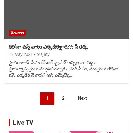
తెలంగాణ
కరోనా వస్తే వారు ఎక్కడికెళ్లారు?: సీతక్క
18 May 2021
prajatv
హైదరాబాద్: సీఎం కేసీఆర్ ప్రైవేట్ ఆస్పత్రులు వద్దు..
ప్రభుత్వాస్పత్రులు ముద్దంటున్నారు.. మరి సీఎం, మంత్రులు కరోనా
వస్తే ఎక్కడికి వెళ్లారు? అని ఎమ్మెల్యే…
Posts
1
2
Next
pagination
Live TV