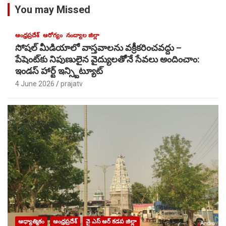
You may Missed
ఆంధ్రప్రదేశ్
ఆరోగ్యం
నంద్యాల జిల్లా
సోషల్ మీడియాలో వాస్తవాలను వక్రీకరించవద్దు –
పేషెంట్‌కు నిపుణులైన వైద్యులతోెనే సేవలు అందించాం:
ఇండస్ హార్ట్ ఇన్స్టిట్యూట్
4 June 2026
prajatv
ఆధ్యాత్మికం
ఆంధ్రప్రదేశ్
వై ఎస్ ఆర్ కడప జిల్లా