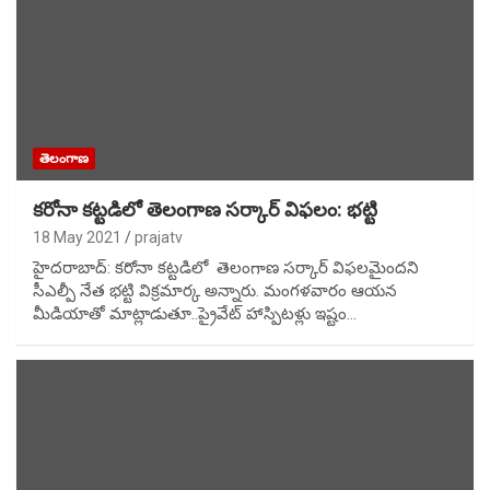
తెలంగాణ
కరోనా కట్టడిలో తెలంగాణ సర్కార్ విఫలం: భట్టి
18 May 2021
prajatv
హైదరాబాద్: కరోనా కట్టడిలో తెలంగాణ సర్కార్ విఫలమైందని
సీఎల్పీ నేత భట్టి విక్రమార్క అన్నారు. మంగళవారం ఆయన
మీడియాతో మాట్లాడుతూ..ప్రైవేట్ హాస్పిటళ్లు ఇష్టం…