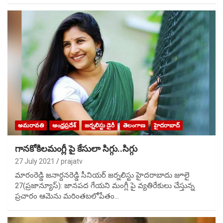
అమరావతి
ఆంధ్రప్రదేశ్
జర్నలిస్టు డైరీ
తెలంగాణ
హైదరాబాద్
గానకోకిలమంగ్లీ పై కేసులా సిగ్గు..సిగ్గు
27 July 2021
prajatv
మారంరెడ్డి జనార్దనరెడ్డి సీనియర్ జర్నలిస్టు హైదరాబాదు జూలై
27(ప్రజాన్యూస్): జానపద గేయని మంగ్లీ పై వ్యతిరేకులు చేస్తున్న
ప్రచారం ఆమెను మరింతబలోపేతం…