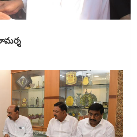
రామర్శ