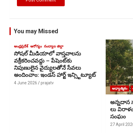
You may Missed
ఆంధ్రప్రదేశ్
ఆరోగ్యం
నంద్యాల జిల్లా
సోషల్ మీడియాలో వాస్తవాలను
వక్రీకరించవద్దు – పేషెంట్‌కు
నిపుణులైన వైద్యులతోెనే సేవలు
అందించాం: ఇండస్ హార్ట్ ఇన్స్టిట్యూట్
4 June 2026
prajatv
ఆధ్యాత్మికం
అన్నదాన స
లు విరాళ
సంఘం
27 April 202