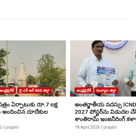
ఆంధ్రప్రదేశ్
వై ఎస్ ఆర్ కడప జిల్లా
ఆంధ్రప్రదేశ్
నంద్యాల జిల్లా
త్రం ఏర్పాటుకు రూ.7 లక్ష
అంతర్జాతీయ సదస్సు IC
ం అందించిన దూదేకుల
2027 పోస్టర్‌ను విడుదల చే
శాంతిరామ్ ఇంజనీరింగ్ కళ
6
prajatv
18 April 2026
prajatv