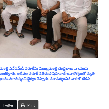
ామంత్రి ఎన్ఎమ్‌డీ ఫరూక్‌ను ముఖ్యమంత్రి చంద్రబాబు నాయుడు
ఇంటికెళ్లారు. ఇటీవల ఫరూక్ సతీమణి షెహనాజ్ అనారోగ్యంతో మృతి
ులను పరామర్శించి ధైర్యం చెప్పారు. పరామర్శించిన వారిలో టీడీపీ
Twitter
Print