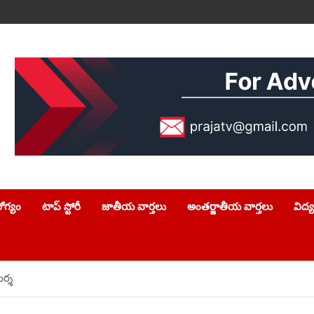
ోగ్యం
టాప్ స్టోరీ
జాతీయ వార్తలు
అంతర్జాతీయ వార్తలు
విద్
ర్శ