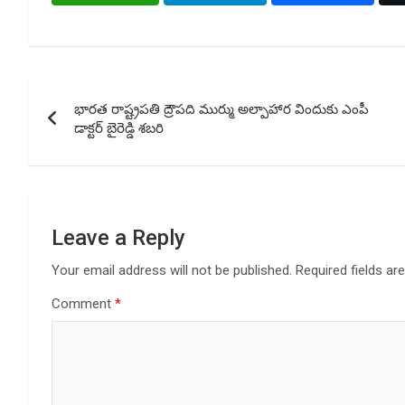
Post
భారత రాష్ట్రపతి ద్రౌపది ముర్ము అల్పాహార విందుకు ఎంపీ
navigation
డాక్టర్ బైరెడ్డి శబరి
Leave a Reply
Your email address will not be published.
Required fields a
Comment
*