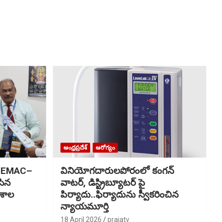
ఆంధ్రప్రదేశ్
ఆరోగ్యం
NDEMAC–
వినియోగదారులపోరంలో కంగన్
సిన
వాటర్, డిస్ట్రిబ్యూటర్ పై
ాశాల
పిర్యాదు..ఫిర్యాదును స్వీకరించిన
న్యాయమూర్తి
18 April 2026
prajatv