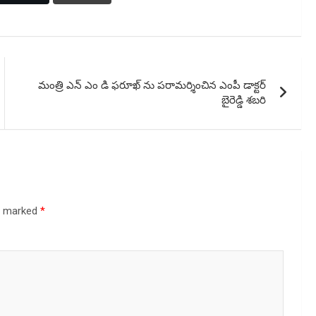
మంత్రి ఎన్ ఎం డి ఫరూఖ్ ను పరామర్శించిన ఎంపీ డాక్టర్
బైరెడ్డి శబరి
re marked
*