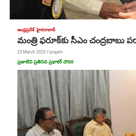
ఆంధ్రప్రదేశ్
హైదరాబాద్
మంత్రి ఫరూక్‌కు సీఎం చంద్రబాబు ప
22 March 2025
prajatv
ప్రజాటివి ప్రతినిది ప్రభాకర్ చౌదరి