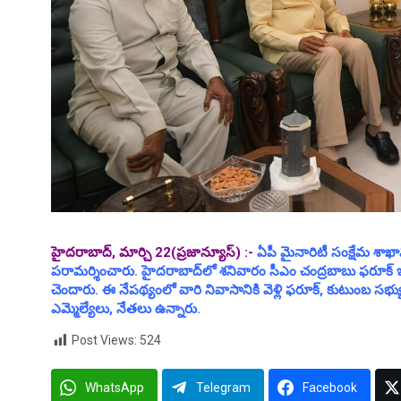
హైదరాబాద్, మార్చి 22(ప్రజాన్యూస్) :-
ఏపీ మైనారిటీ సంక్షేమ శాఖ
పరామర్శించారు. హైదరాబాద్‌లో శనివారం సీఎం చంద్రబాబు ఫరూక్ 
చెందారు. ఈ నేపథ్యంలో వారి నివాసానికి వెళ్లి ఫరూక్, కుటుంబ సభ్య
ఎమ్మెల్యేలు, నేతలు ఉన్నారు.
Post Views:
524
WhatsApp
Telegram
Facebook