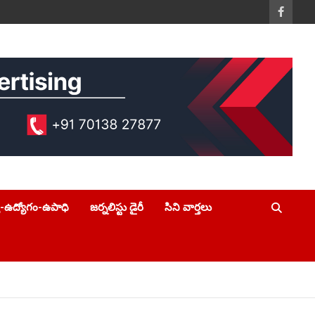
య-ఉద్యోగం-ఉపాధి
జర్నలిస్టు డైరీ
సిని వార్తలు