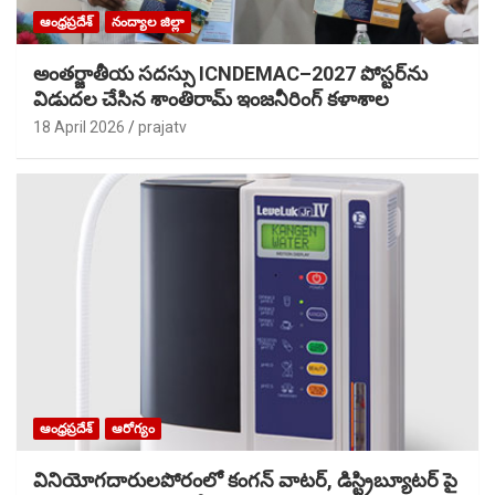
ఆంధ్రప్రదేశ్
నంద్యాల జిల్లా
అంతర్జాతీయ సదస్సు ICNDEMAC–2027 పోస్టర్‌ను
విడుదల చేసిన శాంతిరామ్ ఇంజనీరింగ్ కళాశాల
18 April 2026
prajatv
ఆంధ్రప్రదేశ్
ఆరోగ్యం
వినియోగదారులపోరంలో కంగన్ వాటర్, డిస్ట్రిబ్యూటర్ పై