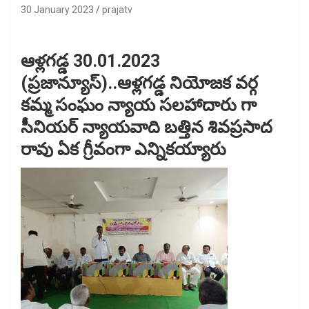
30 January 2023
prajatv
ఆళ్లగడ్డ 30.01.2023
(ప్రజాన్యూస్)..ఆళ్లగడ్డ నియోజక వర్గ
కమ్మ సంఘం న్యాయ సలహాదారు గా
సీనియర్ న్యాయవాది బత్తిన శివప్రసాద
రావు ఏక గ్రీవంగా ఎన్నికయ్యారు