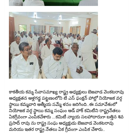
కాకతీయ కమ్శ సేవాసమాఖ్య రాష్ట్ర అధ్యక్షులు బెజవాడ వెంకటరావు
అధ్యక్షతన ఆళ్లగడ్డ పట్టణంలోని టి ఎస్ ఫంక్షన్ హాల్లో నియోజక వర్గ
స్థాయి కమ్మవారి ఆత్మీయ సమ్మే ళనం జరిగింది..ఈ సమావేశంలో
నియోజక వర్గ స్థాయి కమ్మ సంఘం ఆడ్ హాక్ కమిటీని రాష్ట్రనేతలు
ఏకగ్రీవంగా ఎంపికచేశారు …కమిటీ న్యాయ సలహాదారుగా బత్తిన శివ
ప్రసాద్ రావు ను రాష్ట్ర సంఘ అధ్యక్షుడు బెజవాడ వెంకటరావు
మరియు ఇతర రాష్ట్ర నేతలు ఏక గ్రీవంగా ఎంపిక చేశారు..