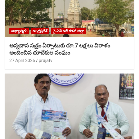
ఆధ్యాత్మికం
ఆంధ్రప్రదేశ్
వై ఎస్ ఆర్ కడప జిల్లా
అన్నదాన సత్రం ఏర్పాటుకు రూ.7 లక్ష లు విరాళం
అందించిన దూదేకుల సంఘం
27 April 2026
prajatv