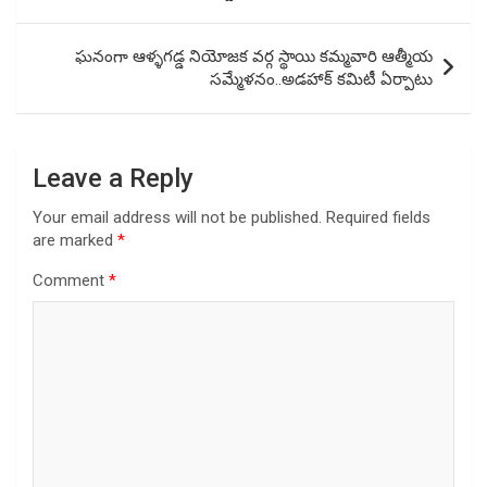
ఘనంగా ఆళ్ళగడ్డ నియోజక వర్గ స్థాయి కమ్మవారి ఆత్మీయ
సమ్మేళనం..అడహాక్ కమిటీ ఏర్పాటు
Leave a Reply
Your email address will not be published.
Required fields
are marked
*
Comment
*