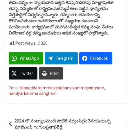
ఈసందర్బంగా న్యాయవాది బత్తిన శివప్రసాదరావు మాట్లాడుతూ
తనపై నమ్మకంతో రాష్ట్రసంఘకమ్మనేతలు పెట్టిన భాద్యతను
చిత్తశుద్దితో నిర్వహిస్తానన్నారు..కమ్మవారు తమకులాన్ని
గౌరవించుకుంటూ ఇతరకులాలతో సఖ్యతగా ఉండాలని
సూచించారు..కార్యక్రమంలో మహానందీశ్వర కమ్మ సంఘ నేతలు
నియోజక వర్గ కమ్మ బందువులు అధిక సంఖ్యలో పాల్గొన్నారు..
Post Views:
3,320
WhatsApp
Telegram
Facebook
Twitter
Print
Tags:
allagadda kamma sangham
,
kammasangham
,
nandyal kamma sangham
Post
2024 లో నంద్యాలనుండి పోటీకి సర్వంసిద్దంచేసుకుంటున్న
navigation
మాజీఎంపి గంగులప్రతాపరెడ్డి