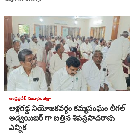
ఆంధ్రప్రదేశ్
నంద్యాల జిల్లా
ఆళ్లగడ్డ నియోజకవర్గం కమ్మసంఘం లీగల్
అడ్వయిజర్ గా బత్తిన శివప్రసాదరావు
ఎన్నిక