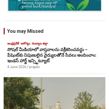
You may Missed
ఆంధ్రప్రదేశ్
ఆరోగ్యం
నంద్యాల జిల్లా
సోషల్ మీడియాలో వాస్తవాలను వక్రీకరించవద్దు –
పేషెంట్‌కు నిపుణులైన వైద్యులతోెనే సేవలు అందించాం:
ఇండస్ హార్ట్ ఇన్స్టిట్యూట్
4 June 2026
prajatv