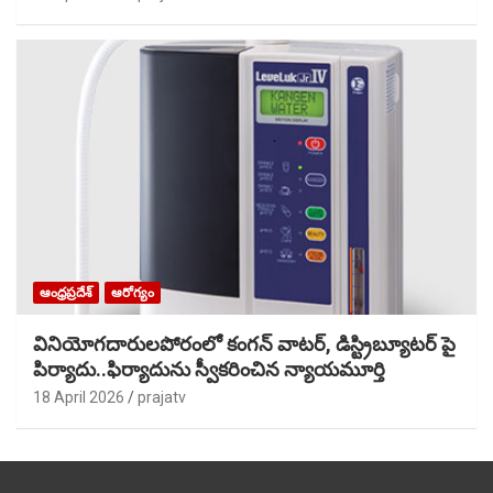
ఆంధ్రప్రదేశ్
ఆరోగ్యం
వినియోగదారులపోరంలో కంగన్ వాటర్, డిస్ట్రిబ్యూటర్ పై
పిర్యాదు..ఫిర్యాదును స్వీకరించిన న్యాయమూర్తి
18 April 2026
prajatv