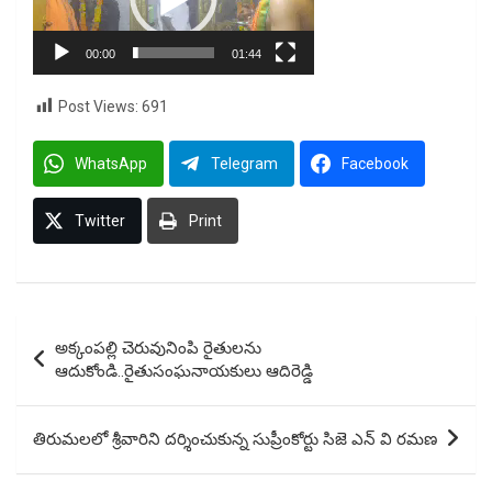
00:00
01:44
Post Views:
691
WhatsApp
Telegram
Facebook
Twitter
Print
Post
అక్కంపల్లి చెరువునింపి రైతులను
navigation
ఆదుకోండి..రైతుసంఘనాయకులు ఆదిరెడ్డి
తిరుమలలో శ్రీవారిని దర్శించుకున్న సుప్రీంకోర్టు సిజె ఎన్ వి రమణ