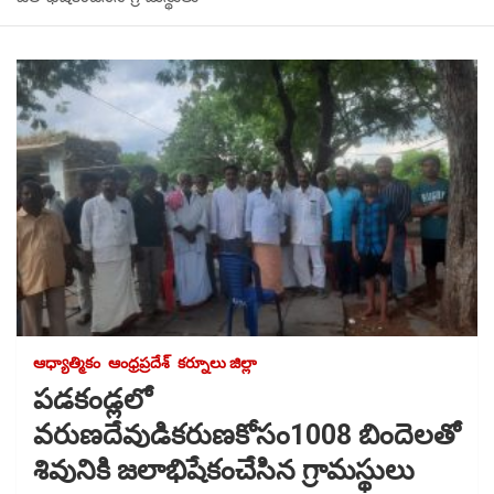
ఆధ్యాత్మికం
ఆంధ్రప్రదేశ్
కర్నూలు జిల్లా
పడకండ్లలో
వరుణదేవుడికరుణకోసం1008 బిందెలతో
శివునికి జలాభిషేకంచేసిన గ్రామస్థులు