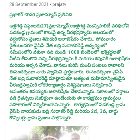
28 September 2021
prajatv
ప్రభాకర్ చౌదరి ప్రజాన్యూస్ ప్రతినిది
ఆళ్లగడ్డ సెప్టెంబరు27(ప్రజాన్యూస్):ఆళ్లగడ్డ మున్సిపాలిటీ పరిధిలోని
పడకండ్ల గ్రామంలో కొలువై ఉన్న వీరభద్రస్వామి ఆలయంలో
వర్షంకోసం ప్రజలు శివుడుకి జలాబిషేకం చేశారు.. సోమవారం
రైతులందరూ వైసిపి నేత బద్రి సుదాకరరెడ్డి ఆద్వర్యంలో
సమీపంలోని వకుళా నది నుండి 1008 బిందెలలో భక్తిశ్రద్ధలతో
నీటిని తీసుకొని వచ్చి వీరభద్రస్వామి కి మరియు శివునికి జలాభిషేకం
మరియు అర్చన చేశారు..వానలు కురిసి మంచి పంటలు రావాలని
ఈసందర్బంగా వారు స్వామిని ప్రార్ధించారు..ఈసందర్బంగా వైసిపి
నేత బద్రి సుదాకరరెడ్డి మాట్లాడుతూ అత్యంత మహిమాన్వితుడైన
వీరబద్రస్వామికి లోెకకల్యాణార్దం విశిష్టపూజలు నిర్వహించి
అనంతరం శివయ్యకు జలాభిషేకం చేశామన్నారు..సకాలంలో వర్షాలు
పడి రైతన్నలు సుభిక్షంగా ఉండేందుకు ఈ కార్యక్రమం గ్రామస్థుల
సహకారంతో నిర్వహించామన్నారు.. కార్యక్రమంలో పడకండ్ల గ్రామ
వైసిపి నాయకుడు బద్రి సుధాకర్ రెడ్డి మరియు 2వ, 3వ, వార్డు
కౌన్సిలర్లు గ్రామ ప్రజలు పాల్గొన్నారు.
Video
Player