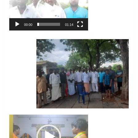
00:00
01:14
Video
Player