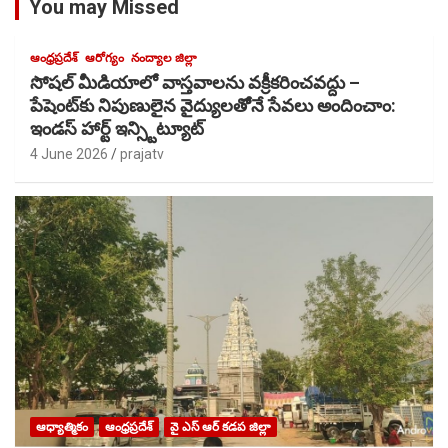
You may Missed
ఆంధ్రప్రదేశ్
ఆరోగ్యం
నంద్యాల జిల్లా
సోషల్ మీడియాలో వాస్తవాలను వక్రీకరించవద్దు –
పేషెంట్‌కు నిపుణులైన వైద్యులతోెనే సేవలు అందించాం:
ఇండస్ హార్ట్ ఇన్స్టిట్యూట్
4 June 2026
prajatv
ఆధ్యాత్మికం
ఆంధ్రప్రదేశ్
వై ఎస్ ఆర్ కడప జిల్లా