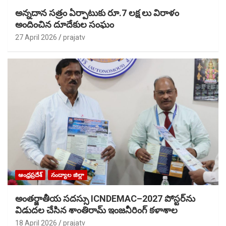
అన్నదాన సత్రం ఏర్పాటుకు రూ.7 లక్ష లు విరాళం
అందించిన దూదేకుల సంఘం
27 April 2026
prajatv
ఆంధ్రప్రదేశ్
నంద్యాల జిల్లా
అంతర్జాతీయ సదస్సు ICNDEMAC–2027 పోస్టర్‌ను
విడుదల చేసిన శాంతిరామ్ ఇంజనీరింగ్ కళాశాల
18 April 2026
prajatv