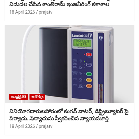
విడుదల చేసిన శాంతిరామ్ ఇంజనీరింగ్ కళాశాల
18 April 2026
prajatv
ఆంధ్రప్రదేశ్
ఆరోగ్యం
వినియోగదారులపోరంలో కంగన్ వాటర్, డిస్ట్రిబ్యూటర్ పై
పిర్యాదు..ఫిర్యాదును స్వీకరించిన న్యాయమూర్తి
18 April 2026
prajatv