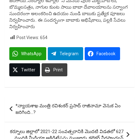
జరిగాయి..నంద్యాల శివార్లలో ని మసీదు పురం మెట్ట,చాబోలు,
బొమ్మలసత్రం, నాగుల కుంట సాయి బాబా దేవాలయాలను సర్వాంగ
సుందరంగా అలంకరించి ఉదయం నుండి బాబుకు ప్రత్యేక పూజలు
నిర్వహించారు.. ఈ సందర్భంగా బాబాకు అభిషేకాలు, పల్లకి సేవలు
నిర్వహించారు
Post Views:
654
WhatsApp
Telegram
Facebook
Twitter
Print
Post
*న్యాయశాఖ మంత్రి రవిశంకర్ ప్రసాద్ రాజీనామా వెనుక ఏం
navigation
జరిగింది…?
కర్నూలు జిల్లాలో 2021-22 సంవత్సరానికి మొదటి విడతలో 627
మందికి మీడియా అక్రిడిటేషన్లు మంజూరు..కలెక్టర్ వీరపాండ్యన్