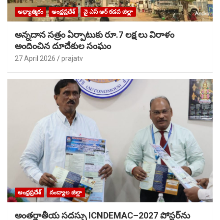
ఆధ్యాత్మికం
ఆంధ్రప్రదేశ్
వై ఎస్ ఆర్ కడప జిల్లా
అన్నదాన సత్రం ఏర్పాటుకు రూ.7 లక్ష లు విరాళం
అందించిన దూదేకుల సంఘం
27 April 2026
prajatv
ఆంధ్రప్రదేశ్
నంద్యాల జిల్లా
అంతర్జాతీయ సదస్సు ICNDEMAC–2027 పోస్టర్‌ను