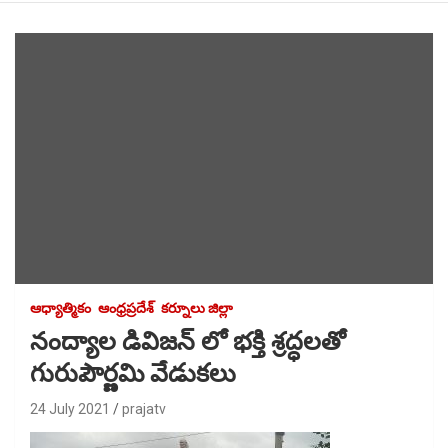
ఆధ్యాత్మికం
ఆంధ్రప్రదేశ్
కర్నూలు జిల్లా
నంద్యాల డివిజన్ లో భక్తి శ్రద్ధలతో
గురుపౌర్ణమి వేడుకలు
24 July 2021
prajatv