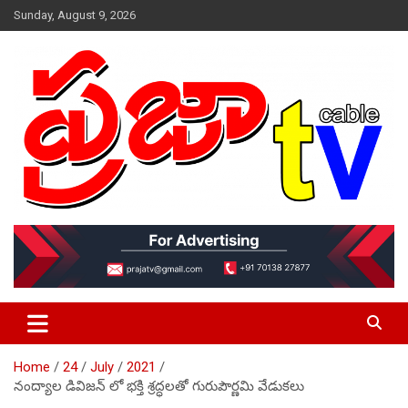
Skip
Sunday, August 9, 2026
to
content
VOICE IS YOURS
prajaatv.com
Home
24
July
2021
నంద్యాల డివిజన్ లో భక్తి శ్రద్ధలతో గురుపౌర్ణమి వేడుకలు