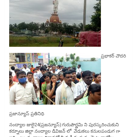
ప్రభాకర్ చౌదరి
ప్రజాన్యూస్ ప్రతినిధి
నంద్యాల జులై24(ప్రజన్యూస్):గురుపౌర్ణమి ని పురస్కరించుకుని
కర్నూలు జిల్లా నంద్యాల డివిజన్ లో వేడుకలు కనులపండుగ గా