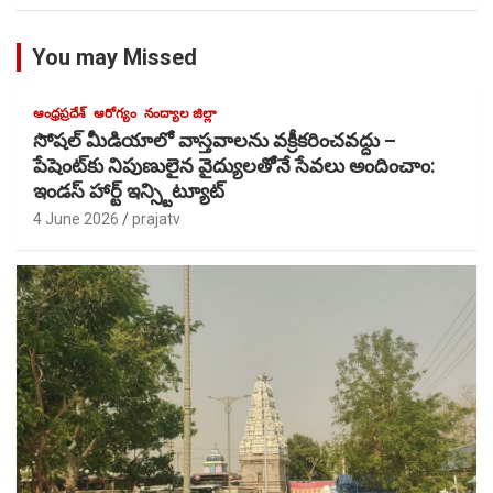
You may Missed
ఆంధ్రప్రదేశ్
ఆరోగ్యం
నంద్యాల జిల్లా
సోషల్ మీడియాలో వాస్తవాలను వక్రీకరించవద్దు –
పేషెంట్‌కు నిపుణులైన వైద్యులతోెనే సేవలు అందించాం:
ఇండస్ హార్ట్ ఇన్స్టిట్యూట్
4 June 2026
prajatv