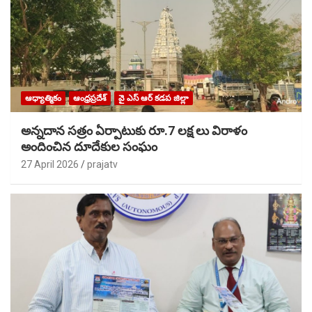
ఆధ్యాత్మికం
ఆంధ్రప్రదేశ్
వై ఎస్ ఆర్ కడప జిల్లా
అన్నదాన సత్రం ఏర్పాటుకు రూ.7 లక్ష లు విరాళం
అందించిన దూదేకుల సంఘం
27 April 2026
prajatv