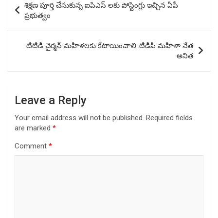
శిక్షణ పూర్తి చేసుకున్న ఐపిఎస్ లకు పోస్టింగ్లు ఇచ్చిన ఏపీ
navigation
ప్రభుత్వం
టిటిడి చైర్మన్ మహిళలకు కేటాయించాలి..టిడిపి మహిళా నేత
అనిత
Leave a Reply
Your email address will not be published.
Required fields
are marked
*
Comment
*