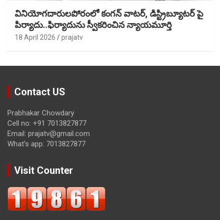
వినియోగదారులపోరంలో కంగన్ వాటర్, డిస్ట్రిబ్యూటర్ పై
పిర్యాదు..ఫిర్యాదును స్వీకరించిన న్యాయమూర్తి
18 April 2026
prajatv
Contact US
Prabhakar Chowdary
Cell no: +91 7013827877
Email: prajatv@gmail.com
What’s app: 7013827877
Visit Counter