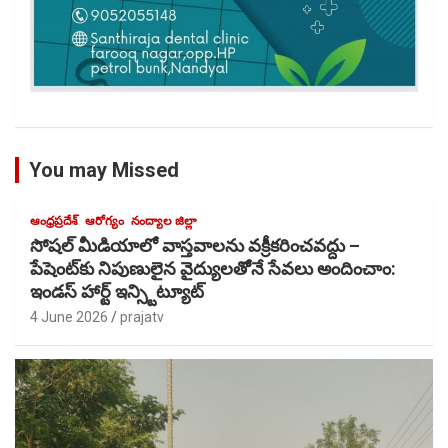
You may Missed
ఆంధ్రప్రదేశ్
ఆరోగ్యం
నంద్యాల జిల్లా
సోషల్ మీడియాలో వాస్తవాలను వక్రీకరించవద్దు –
పేషెంట్‌కు నిపుణులైన వైద్యులతోెనే సేవలు అందించాం:
ఇండస్ హార్ట్ ఇన్స్టిట్యూట్
4 June 2026
prajatv