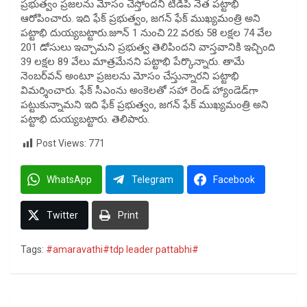
ప్రభుత్వం ప్రజలను మోసం చేస్తోందని టీడీపీ నేత పట్టాభి
ఆరోపించారు. ఇది ఫేక్‌ ప్రభుత్వం, జగన్‌ ఫేక్ ముఖ్యమంత్రి అని
పట్టాభి దుయ్యబట్టారు.జూన్ 1 నుంచి 22 వరకు 58 లక్షల 74 వేల
201 డోసులు ఇచ్చామని ప్రభుత్వ తెలిపిందని వాస్తవానికి ఇచ్చింది
39 లక్షల 89 వేలు మాత్రమేనని పట్టాభి పేర్కొన్నారు. తామే
నెంబర్‌వన్‌ అంటూ ప్రజలను మోసం చేస్తున్నారని పట్టాభి
విమర్శించారు. ఫేక్ సీఎంను అంకెలతో సహా రెండ్ హ్యాండెడ్‌గా
పట్టుకున్నామని ఇది ఫేక్‌ ప్రభుత్వం, జగన్‌ ఫేక్ ముఖ్యమంత్రి అని
పట్టాభి దుయ్యబట్టారు. తెలిపారు.
Post Views:
771
WhatsApp
Telegram
Facebook
Twitter
Print
Tags:
#amaravathi#tdp leader pattabhi#
Post