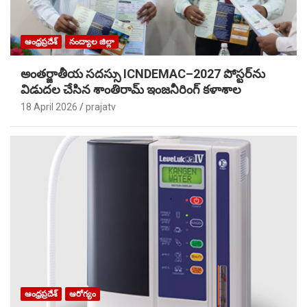
ఆంధ్రప్రదేశ్
నంద్యాల జిల్లా
అంతర్జాతీయ సదస్సు ICNDEMAC–2027 పోస్టర్‌ను
విడుదల చేసిన శాంతిరామ్ ఇంజనీరింగ్ కళాశాల
18 April 2026
prajatv
ఆంధ్రప్రదేశ్
ఆరోగ్యం