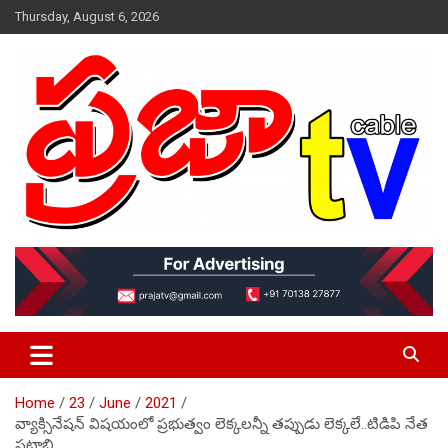
Skip
Thursday, August 6, 2026
to
content
VOICE IS YOURS
prajaatv.com
Home
23
June
2021
వ్యాక్సినేషన్ విషయంలో ప్రభుత్వం లెక్కలన్నీ తప్పుడు లెక్కలే..టిడిపి నేత
పట్టాభి