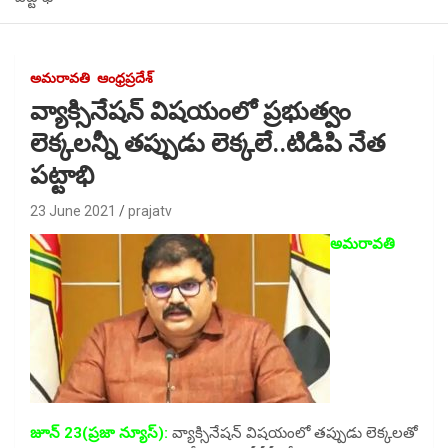
అమరావతి
ఆంధ్రప్రదేశ్
వ్యాక్సినేషన్ విషయంలో ప్రభుత్వం
లెక్కలన్నీ తప్పుడు లెక్కలే..టిడిపి నేత
పట్టాభి
23 June 2021
prajatv
అమరావతి
జూన్ 23(ప్రజా న్యూస్):
వ్యాక్సినేషన్ విషయంలో తప్పుడు లెక్కలతో