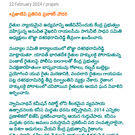
22 February 2024
prajatv
♦ప్రజాటివి ప్రతినిది ప్రబాకర్ చౌదరి
రైతుల న్యాయమైన ఉద్యమాన్ని అణిచివేసేందుకు కేంద్ర ప్రభుత్వం
వహిస్తున్న అనుచిత వైఖరిని రాయలసీమ సాగునీటి సాధన సమితి
అధ్యక్షులు బొజ్జా దశరథరామిరెడ్డి తీవ్రంగా ఖండించారు.
నంద్యాల సమితి కార్యాలయంలో బొజ్జా దశరథరామిరెడ్డి
మాట్లాడుతూ..యావత్ భారతదేశ రైతుల హక్కులకై పోరాడుతున్న
పంజాబ్ రైతులపై పోలీసు బలగాలతో కేంద్ర ప్రభుత్వం
విచక్షణారహితంగా బాష్పవాయువు గోళాలు, రబ్బర్ బుల్లెట్లు
ప్రయోగించి యువ రైతు మరణానికి, వందలాది రైతులు గాయపడం
పట్ల దశరథరామిరెడ్డి తీవ్ర దిగ్భ్రాంతిని వ్యక్తం చేశారు. రైతాంగ
హక్కులకై పోరాటంలో చనిపోయిన రైతులకు ఆయన ఘన నివాళిని
అర్పించారు.
స్వామినాథన్ కమీషన్ రిపోర్ట్ లోని కీలకమైన వ్యవసాయ
ఉత్పాదనలకు కనీస మద్దతు ధరను కల్పిస్తామని, 2014 ఎన్నికల
ప్రణాళికలో బిజేపి ప్రకటించాడాన్ని ఆయన గుర్తుచేసారు. కనీసం
మద్దతు ధరను అమలు పరుస్తామని ప్రకటించి పది సంవత్సరాలైనా,
ఆ దిశగా అడుగులు వేయని కేంద్ర ప్రభుత్వాన్ని రైతాంగం