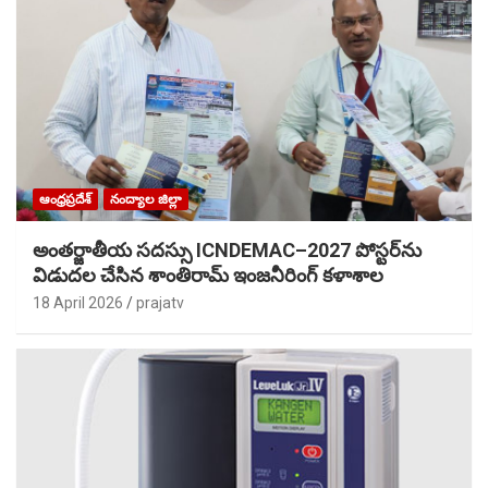
ఆంధ్రప్రదేశ్
నంద్యాల జిల్లా
అంతర్జాతీయ సదస్సు ICNDEMAC–2027 పోస్టర్‌ను
విడుదల చేసిన శాంతిరామ్ ఇంజనీరింగ్ కళాశాల
18 April 2026
prajatv