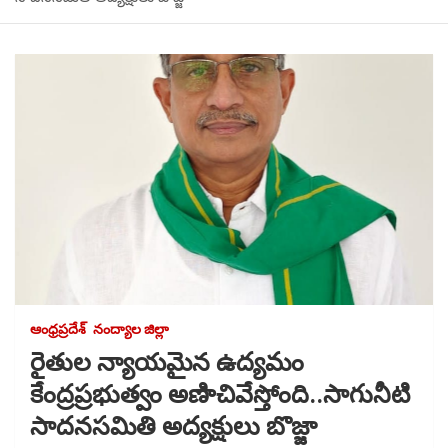
ఆంధ్రప్రదేశ్
నంద్యాల జిల్లా
రైతుల న్యాయమైన ఉద్యమం
కేంద్రప్రభుత్వం అణిాచివేస్తోంది..సాగునీటి
సాదనసమితి అద్యక్షులు బొజ్జా