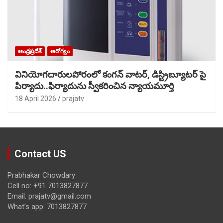
ఆంధ్రప్రదేశ్
ఆరోగ్యం
వినియోగదారులపోరంలో కంగన్ వాటర్, డిస్ట్రిబ్యూటర్ పై
పిర్యాదు..ఫిర్యాదును స్వీకరించిన న్యాయమూర్తి
18 April 2026
prajatv
Contact US
Prabhakar Chowdary
Cell no: +91 7013827877
Email: prajatv@gmail.com
What’s app: 7013827877