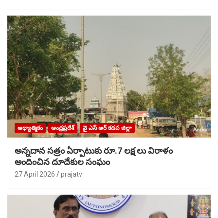
ఆధ్యాత్మికం
ఆంధ్రప్రదేశ్
వై ఎస్ ఆర్ కడప జిల్లా
అన్నదాన సత్రం ఏర్పాటుకు రూ.7 లక్ష లు విరాళం
అందించిన దూదేకుల సంఘం
27 April 2026
prajatv