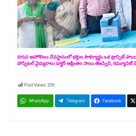
దిగువ అహోబిలం దేవస్థానంలో భక్తుల సౌకర్యార్థం ఒక ట్రాన్సిట్ పాయి
హాస్పిటల్ వైద్యురాలు డాక్టర్ అక్షింతల సాయి తేజస్విని, కమ్యూనిటీ 
Post Views:
335
WhatsApp
Telegram
Facebook
Post