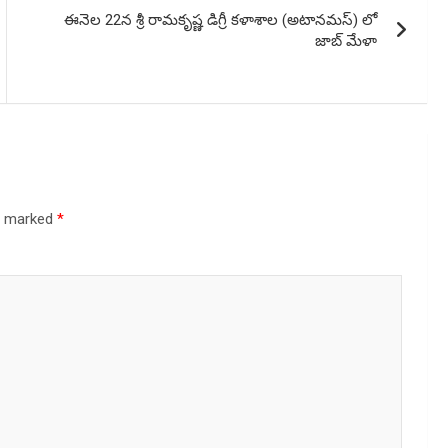
ఈనెల 22న శ్రీ రామకృష్ణ డిగ్రీ కళాశాల (అటానమస్) లో
జాబ్ మేళా
re marked
*