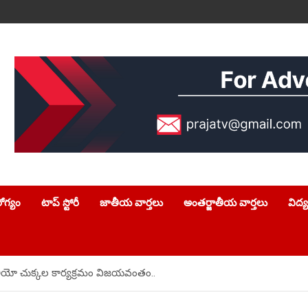
ోగ్యం
టాప్ స్టోరీ
జాతీయ వార్తలు
అంతర్జాతీయ వార్తలు
విద్
ోలియో చుక్కల కార్యక్రమం విజయవంతం..