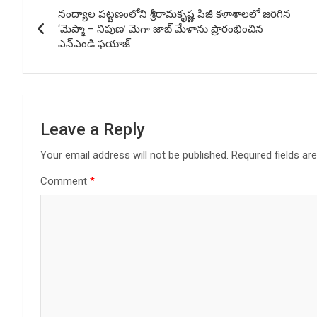
నంద్యాల పట్టణంలోని శ్రీరామకృష్ణ పిజీ కళాశాలలో జరిగిన
navigation
‘మెప్మా – నిపుణ’ మెగా జాబ్ మేళాను ప్రారంభించిన
ఎన్ఎండి ఫయాజ్
Leave a Reply
Your email address will not be published.
Required fields a
Comment
*