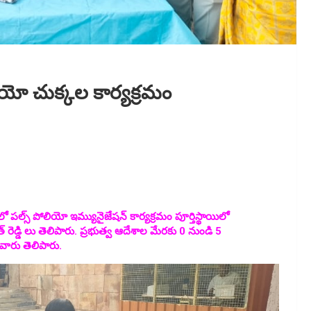
ియో చుక్కల కార్యక్రమం
పల్స్ పోలియో ఇమ్యునైజేషన్ కార్యక్రమం పూర్తిస్థాయిలో
్ రెడ్డి లు తెలిపారు. ప్రభుత్వ ఆదేశాల మేరకు 0 నుండి 5
వారు తెలిపారు.