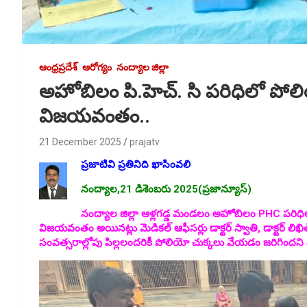
ఆంధ్రప్రదేశ్
ఆరోగ్యం
నంద్యాల జిల్లా
అహోబిలం పి.హెచ్. సి పరిధిలో పోల
విజయవంతం..
21 December 2025
prajatv
ప్రజాటివి ప్రతినిది ఖాసింవలి
నంద్యాల,21 డిశెంబరు 2025(ప్రజాన్యూస్)
నంద్యాల జిల్లా ఆళ్లగడ్డ మండలం అహోబిలం PHC పరిధిలో 
విజయవంతం అయినట్లు మెడికల్ ఆఫీసర్లు డాక్టర్ స్వాతి, డాక్టర్ లిఖిత
సంవత్సరాల్లోపు పిల్లలందరికీ పోలియో చుక్కలు వేయడం జరిగిందని 