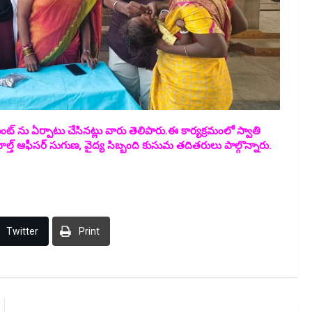
ంట్ ను ఏర్పాటు చేసినట్లు వారు తెలిపారు.
ఈ కార్యక్రమంలో స్వాతి
హెల్త్ ఆఫీసర్ సుగుణ, వైద్య సిబ్బంది కుసుమ తదితరులు పాల్గొన్నారు.
Twitter
Print