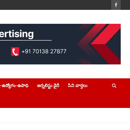
య-ఉద్యోగం-ఉపాధి
జర్నలిస్టు డైరీ
సిని వార్తలు