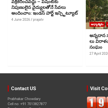
వక్రీకరించవద్దు – పేషెంట్‌కు
నిపుణులైన వైద్యులతోెనే సేవలు
అందించాం: ఇండస్ హార్ట్ ఇన్స్టిట్యూట్
4 June 2026
prajatv
ఆధ్యాత్మికం
అన్నదాన స
లు విరాళ
సంఘం
27 April 202
Contact US
Visit Co
Prabhakar Chowdary
Cell no: +91 7013827877