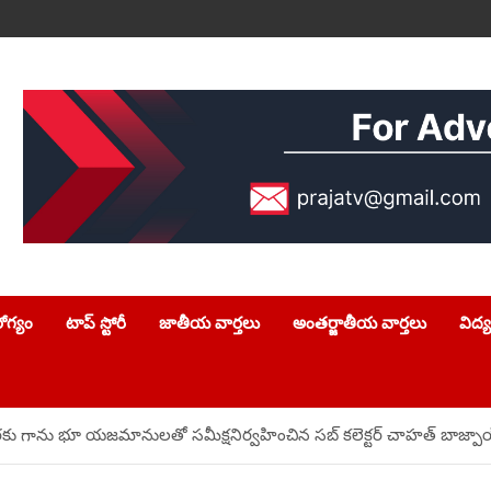
ోగ్యం
టాప్ స్టోరీ
జాతీయ వార్తలు
అంతర్జాతీయ వార్తలు
విద్
ణ కొరకు గాను భూ యజమానులతో సమీక్షనిర్వహించిన సబ్ కలెక్టర్ చాహత్ బాజ్పా