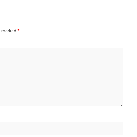
re marked
*