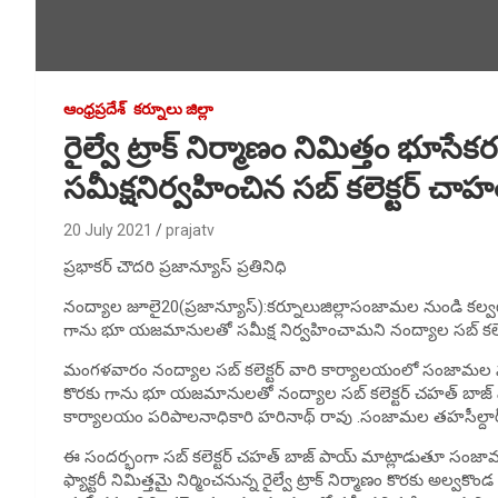
ఆంధ్రప్రదేశ్
కర్నూలు జిల్లా
రైల్వే ట్రాక్ నిర్మాణం నిమిత్తం
సమీక్షనిర్వహించిన సబ్ కలెక్టర్ చా
20 July 2021
prajatv
ప్రభాకర్ చౌదరి ప్రజాన్యూస్ ప్రతినిధి
నంద్యాల జూలై20(ప్రజాన్యూస్):కర్నూలుజిల్లాసంజామల నుండి కల్వటాల
గాను భూ యజమానులతో సమీక్ష నిర్వహించామని నంద్యాల సబ్ కలెక
మంగళవారం నంద్యాల సబ్ కలెక్టర్ వారి కార్యాలయంలో సంజామల నుండ
కొరకు గాను భూ యజమానులతో నంద్యాల సబ్ కలెక్టర్ చహత్ బాజ్ ప
కార్యాలయం పరిపాలనాధికారి హరినాథ్ రావు .సంజామల తహసీల్దార్ 
ఈ సందర్భంగా సబ్ కలెక్టర్ చహత్ బాజ్ పాయ్ మాట్లాడుతూ సంజామ
ఫ్యాక్టరీ నిమిత్తమై నిర్మించనున్న రైల్వే ట్రాక్ నిర్మాణం కొరకు