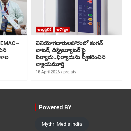
ఆంధ్రప్రదేశ్
ఆరోగ్యం
NDEMAC–
వినియోగదారులపోరంలో కంగన్
సిన
వాటర్, డిస్ట్రిబ్యూటర్ పై
ాశాల
పిర్యాదు..ఫిర్యాదును స్వీకరించిన
న్యాయమూర్తి
18 April 2026
prajatv
Powered BY
Mythri Media India