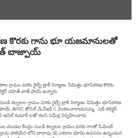
 భూసేకరణ కొరకు గాను భూ యజమానులతో
హత్ బాజ్పాయ్
 గ్రామం వరకు రైల్వే ట్రాక్ నిర్మాణం నిమిత్తం భూసేకరణ కొరకు
్టర్ చహత్ బాజ్ పాయ్ అన్నారు
ి కల్వటల గ్రామం వరకు రైల్వే ట్రాక్ నిర్మాణం నిమిత్తం భూసేకరణ
ాయ్ .APIIC జోనల్ మేనేజర్ C వెంకటనారాయనమ్మ . సబ్ కలెక్టర్
అనిల్ కుమార్ లతో కలసి సమీక్ష నిర్వహించారు
ల మండల కేంద్రం నుండి కల్వటల గ్రామం వరకు రాంకో సిమెంట్
 అల్వకొండ గ్రామ పొలిమేర లోని దాదాపు 50 ఎకరాల భూమి అవసరం ఉన్నందున