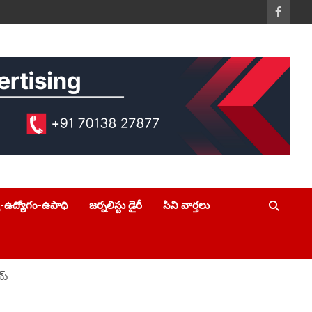
య-ఉద్యోగం-ఉపాధి
జర్నలిస్టు డైరీ
సిని వార్తలు
య్