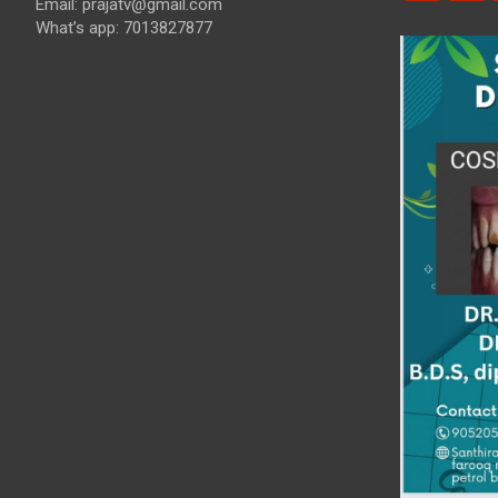
Email: prajatv@gmail.com
What’s app: 7013827877