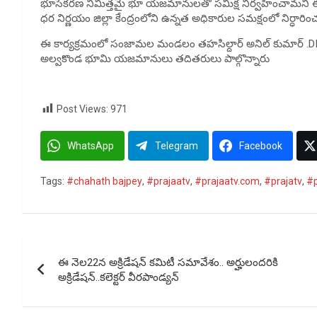
భూసేకరణ నిమిత్తమై భూ యజమానులతో సమీక్ష నిర్వహించామని 
ధర నిర్ణయం జిల్లా కేంద్రంలోని ఉన్నత అధికారుల సమక్షంలో నిర్ధా
ఈ కార్యక్రమంలో సంజామల మండలం తహసిల్దార్ అనిల్ కుమార్ .DI 
అల్వకొండ భూమి యజమానులు తదితరులు పాల్గొన్నారు
Post Views:
971
WhatsApp
Telegram
Facebook
Tags:
#chahath bajpey
,
#prajaatv
,
#prajaatv.com
,
#prajatv
,
#
Post
ఈ నెల22న అక్రిడేషన్ కమిటీ సమావేశం.. అర్హులందరికి
navigation
అక్రిడేషన్..కలెక్టర్ వీరపాండ్యన్