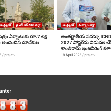
ఆంధ్రప్రదేశ్
వై ఎస్ ఆర్ కడప జిల్లా
ఆంధ్రప్రదేశ్
నంద్యాల జిల్లా
త్రం ఏర్పాటుకు రూ.7 లక్ష
అంతర్జాతీయ సదస్సు IC
ం అందించిన దూదేకుల
2027 పోస్టర్‌ను విడుదల చే
శాంతిరామ్ ఇంజనీరింగ్ కళ
6
prajatv
18 April 2026
prajatv
unter