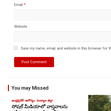
Email
*
Website
Save my name, email, and website in this browser for t
You may Missed
ఆంధ్రప్రదేశ్
ఆరోగ్యం
నంద్యాల జిల్లా
సోషల్ మీడియాలో వాస్తవాలను