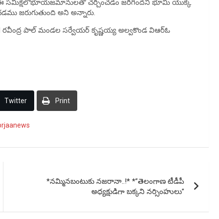
ఈ సమీక్షలోభూయజమానులతో చర్చించడం జరిగిందని భూమి యొక్క
రించడము జరుగుతుంది అని అన్నారు.
రవీంద్ర పాల్ మండల సర్వేయర్ కృష్ణయ్య అల్వకొండ విఆర్ఓ
Twitter
Print
prjaanews
*నమ్మినబంటుకు నజరానా..!* *”తెలంగాణ టీడీపీ
అధ్యక్షుడిగా బక్కని నర్సింహులు”