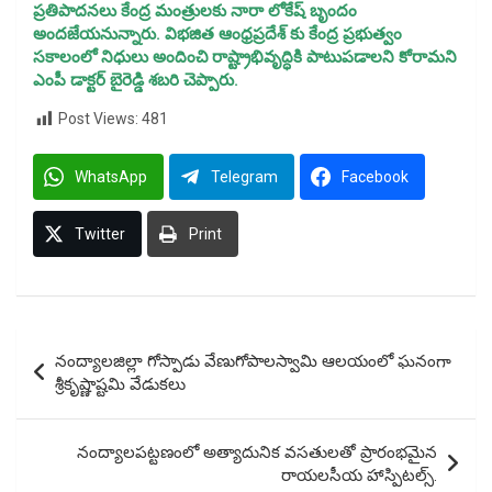
ప్రతిపాదనలు కేంద్ర మంత్రులకు నారా లోకేష్ బృందం
అందజేయనున్నారు. విభజిత ఆంధ్రప్రదేశ్ కు కేంద్ర ప్రభుత్వం
సకాలంలో నిధులు అందించి రాష్ట్రాభివృద్ధికి పాటుపడాలని కోరామని
ఎంపీ డాక్టర్ బైరెడ్డి శబరి చెప్పారు.
Post Views:
481
WhatsApp
Telegram
Facebook
Twitter
Print
Post
నంద్యాలజిల్లా గోస్పాడు వేణుగోపాలస్వామి ఆలయంలో ఘనంగా
navigation
శ్రీకృష్ణాష్టమి వేడుకలు
నంద్యాలపట్టణంలో అత్యాదునిక వసతులతో ప్రారంభమైన
రాయలసీయ హాస్పిటల్స్.