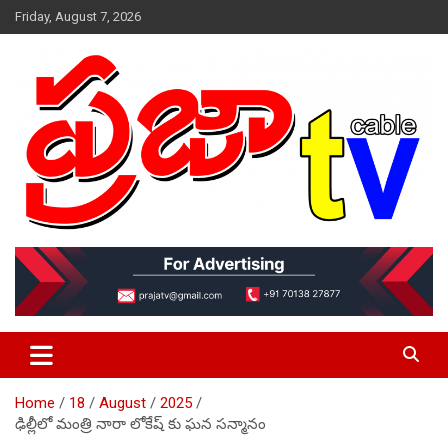
Skip
Friday, August 7, 2026
to
content
VOICE IS YOURS
prajaatv.com
Home
18
August
2025
ఢిల్లీలో మంత్రి నారా లోకేష్ కు ఘన సన్మానం