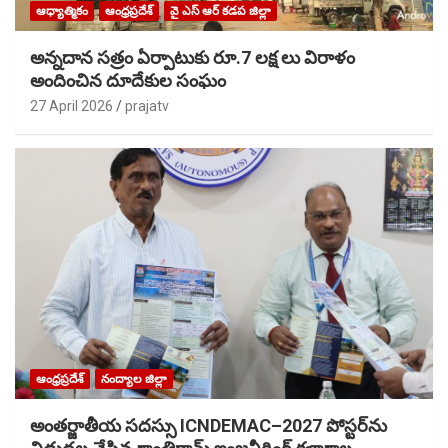
ఆధ్యాత్మికం
ఆంధ్రప్రదేశ్
వై ఎస్ ఆర్ కడప జిల్లా
అన్నదాన సత్రం ఏర్పాటుకు రూ.7 లక్ష లు విరాళం
అందించిన దూదేకుల సంఘం
27 April 2026
prajatv
ఆంధ్రప్రదేశ్
నంద్యాల జిల్లా
అంతర్జాతీయ సదస్సు ICNDEMAC–2027 పోస్టర్‌ను