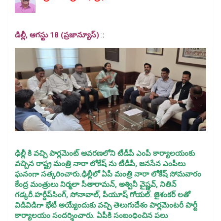
డిల్లీ, ఆగస్టు 18 (ప్రజాన్యూస్)
:
:
ఢిల్లీ కి వచ్చి పార్లమెంట్ ఆవరణలోని టీడీపీ ఎంపీ కార్యాలయంకు
వచ్చిన రాష్ట్ర మంత్రి నారా లోకేష్ ను టీడీపీ, జనసేన ఎంపీలు
ఘనంగా సత్కరించారు.ఢిల్లీలో ఏపీ మంత్రి నారా లోకేష్‌ సోమవారం
కేంద్ర మంత్రులు నిర్మలా సీతారామన్, అశ్వినీ వైష్ణవ్‌, నితిన్
గడ్కరీ.హర్దీప్‌సింగ్‌, సోనావాల్, పీయూష్‌ గోయల్‌. జైశంకర్‌ లతో
విడివిడిగా భేటీ అయ్యేందుకు వచ్చి తెలుగుదేశం పార్లమెంటరీ పార్టీ
కార్యాలయం సందర్శించారు. ఏపీకి సంబంధించిన పలు