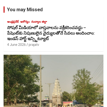
You may Missed
ఆంధ్రప్రదేశ్
ఆరోగ్యం
నంద్యాల జిల్లా
సోషల్ మీడియాలో వాస్తవాలను వక్రీకరించవద్దు –
పేషెంట్‌కు నిపుణులైన వైద్యులతోెనే సేవలు అందించాం:
ఇండస్ హార్ట్ ఇన్స్టిట్యూట్
4 June 2026
prajatv