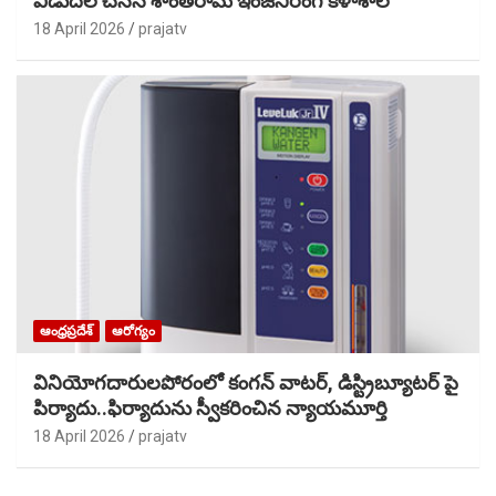
విడుదల చేసిన శాంతిరామ్ ఇంజనీరింగ్ కళాశాల
18 April 2026
prajatv
ఆంధ్రప్రదేశ్
ఆరోగ్యం
వినియోగదారులపోరంలో కంగన్ వాటర్, డిస్ట్రిబ్యూటర్ పై
పిర్యాదు..ఫిర్యాదును స్వీకరించిన న్యాయమూర్తి
18 April 2026
prajatv