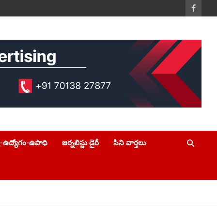
య-ఉద్యోగం-ఉపాధి
జర్నలిస్టు డైరీ
సిని వార్తలు