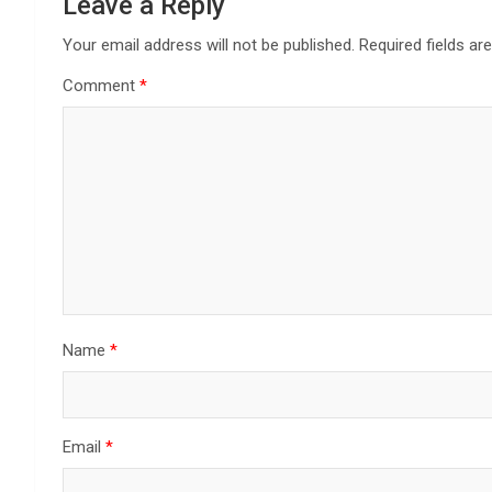
Leave a Reply
Your email address will not be published.
Required fields a
Comment
*
Name
*
Email
*