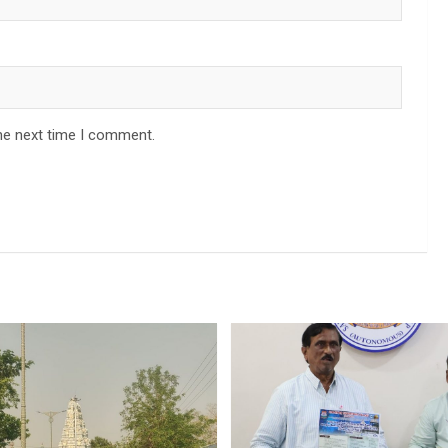
he next time I comment.