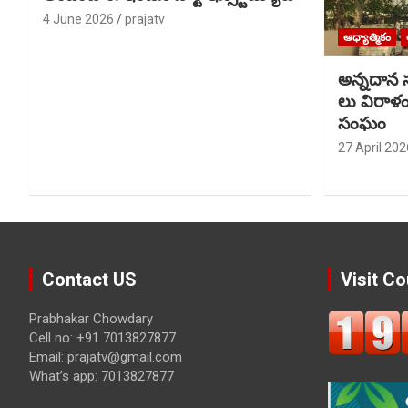
4 June 2026
prajatv
ఆధ్యాత్మికం
అన్నదాన స
లు విరాళ
సంఘం
27 April 202
Contact US
Visit Co
Prabhakar Chowdary
Cell no: +91 7013827877
Email: prajatv@gmail.com
What’s app: 7013827877