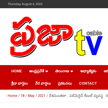
Skip
Thursday, August 6, 2026
to
content
VOICE IS YOURS
prajaatv.com
HOME
ఆంధ్రప్రదేశ్
తెలంగాణ
ఆధ్యాత్మికం
ఆర
క్రీడా వార్తలు
నేర వార్తలు
ప్రకటనలు
CONTACT
Home
18
May
2021
దేశమంతటా… సబ్‌మెరైన్‌ కేబుల్‌ వ్యవస్థ :