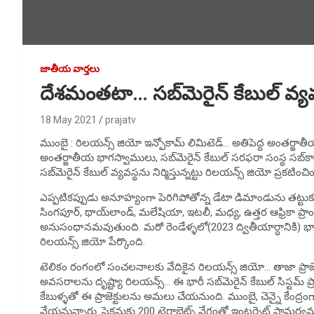
జాతీయ వార్తలు
దేశమంతటా… సబ్‌మెరైన్‌ కేబుల్‌ వ్య
18 May 2021
prajatv
ముంబై : రిలయన్స్‌ జియో ఇన్పోకామ్‌ లిమిటెడ్‌… అతిపెద్ద అంతర్జాతీయ
అంతర్జాతీయ భాగస్వాములు, సబ్‌మెరైన్‌ కేబుల్‌ సరఫరా సంస్థ సబ్‌క
సబ్‌మెరైన్‌ కేబుల్‌ వ్యవస్థను నిర్మిస్తున్నట్టు రిలయన్స్‌ జియో ప్రకటించిం
ఎప్పటికప్పుడు అనూహ్యంగా పెరిగిపోతోన్న డేటా డిమాండును తట్టుకు
సింగపూర్‌, థాయ్‌లాండ్‌, మలేషియా, ఇటలీ, మధ్య, ఉత్తర ఆఫ్రికా ప్ర
అనుసంధానమవుతుంది. మరో రెండేళ్ళలో(2023 ద్వితీయార్ధానికి) భారత్‌
రిలయన్స్‌ జియో పేర్కొంది.
టెలికం రంగంలో సంచలనాలకు వేదికైన రిలయన్స్‌ జియో… తాజా ప్రాజ
అవసరాలను దృష్ట్యా రిలయన్స్… ఈ భారీ సబ్‌మెరైన్‌ కేబుల్‌ సిస్టమ్‌ ప్ర
కేబుళ్ళతో ఈ ప్రాజెక్టులను అమలు చేయనుంది. ముంబై, చెన్నై కేంద్ర
వేయనున్నారు. సెకనుకు 200 టెరాబైట్స్‌ వేగంతో ఇంటర్నెట్‌ సామర్థ