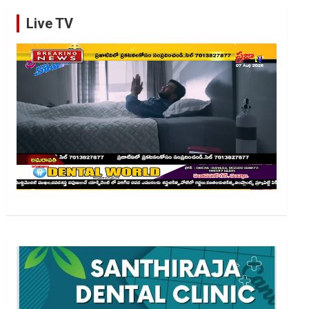
Live TV