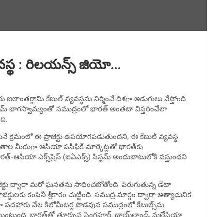
వస్థ : రిలయన్స్‌ జియో…
 జలాంతర్గామి కేబుల్‌ వ్యవస్థను నిర్మించే దిశగా అడుగులు వేస్తోంది.
ామ్‌ భాగస్వామ్యంతో సముద్రంలో భారత్‌ అంతటా విస్తరించేలా
ది.
నే క్రమంలో ఈ ప్రాజెక్టు ఉపయోగపడుతుందని, ఈ కేబుల్‌ వ్యవస్థ
ాంతాల మీదుగా ఆసియా పసిఫిక్‌ మార్కెట్లతో భారత్‌కు
-ఆసియా ఎక్స్‌ప్రెస్‌ (ఐఏఎక్స్‌) సిస్టమ్‌ అందుబాటులోకి వస్తుందని
ెక్టు ద్వారా మరో ఘనతను సాధించబోతోంది. పెరుగుతున్న డేటా
ాజెక్టులకు కంపెనీ శ్రీకారం చుట్టింది. సముద్ర మార్గం ద్వారా అత్యాధునిక
ంగా పదహారు వేల కిలోమీటర్ల పొడవున సముద్రంలో కేబుల్స్‌ను
్యముంటుంది. భారత్‌తో తూర్పున సింగపూర్, థాయ్‌లాండ్, మలేషియా..