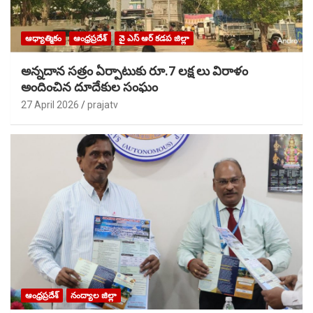
ఆధ్యాత్మికం
ఆంధ్రప్రదేశ్
వై ఎస్ ఆర్ కడప జిల్లా
అన్నదాన సత్రం ఏర్పాటుకు రూ.7 లక్ష లు విరాళం
అందించిన దూదేకుల సంఘం
27 April 2026
prajatv
ఆంధ్రప్రదేశ్
నంద్యాల జిల్లా