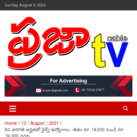
Skip
Sunday, August 9, 2026
to
content
VOICE IS YOURS
prajaatv.com
Home
12
August
2021
8వ తరగతి అర్హతతో రైల్వే ఉద్యోగాలు.. జీతం రూ .18,000 నుండి రూ
.56,900 వరకు