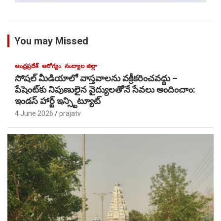
You may Missed
ఆంధ్రప్రదేశ్
ఆరోగ్యం
నంద్యాల జిల్లా
సోషల్ మీడియాలో వాస్తవాలను వక్రీకరించవద్దు –
పేషెంట్‌కు నిపుణులైన వైద్యులతోెనే సేవలు అందించాం:
ఇండస్ హార్ట్ ఇన్స్టిట్యూట్
4 June 2026
prajatv