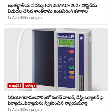
అంతర్జాతీయ సదస్సు ICNDEMAC–2027 పోస్టర్‌ను
విడుదల చేసిన శాంతిరామ్ ఇంజనీరింగ్ కళాశాల
18 April 2026
prajatv
ఆంధ్రప్రదేశ్
ఆరోగ్యం
వినియోగదారులపోరంలో కంగన్ వాటర్, డిస్ట్రిబ్యూటర్ పై
పిర్యాదు..ఫిర్యాదును స్వీకరించిన న్యాయమూర్తి
18 April 2026
prajatv