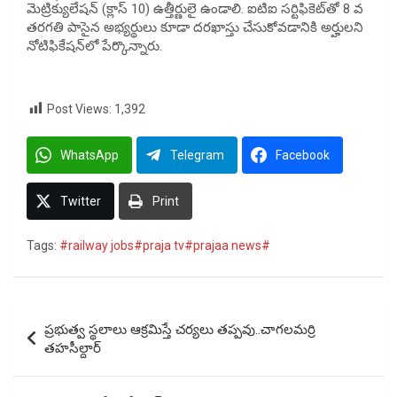
మెట్రిక్యులేషన్ (క్లాస్ 10) ఉత్తీర్ణులై ఉండాలి. ఐటిఐ సర్టిఫికెట్‌తో 8 వ
తరగతి పాసైన అభ్యర్థులు కూడా దరఖాస్తు చేసుకోవడానికి అర్హులని
నోటిఫికేషన్‌లో పేర్కొన్నారు.
Post Views:
1,392
WhatsApp
Telegram
Facebook
Twitter
Print
Tags:
#railway jobs#praja tv#prajaa news#
Post
ప్రభుత్వ స్థలాలు ఆక్రమిస్తే చర్యలు తప్పవు..చాగలమర్రి
navigation
తహసీల్దార్