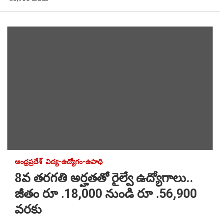
ఆంధ్రప్రదేశ్
విద్య-ఉద్యోగం-ఉపాధి
8వ తరగతి అర్హతతో రైల్వే ఉద్యోగాలు..
జీతం రూ .18,000 నుండి రూ .56,900
వరకు