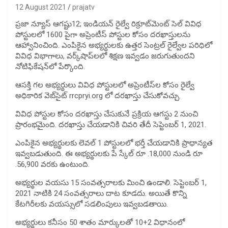
12 August 2021
prajatv
ప్రజా న్యూస్ ఆగష్టు12; ఇండియన్ రైల్వే రిక్రూట్‌మెంట్ సెల్ వివిధ
పోస్టులలో 1600 పైగా అప్రెంటీస్ పోస్టుల కోసం దరఖాస్తులను
ఆహ్వానించింది. ఎంపికైన అభ్యర్థులకు ఉత్తర సెంట్రల్ రైల్వేల పరిధిలో
వివిధ విభాగాలు, వర్క్‌షాప్‌లలో శిక్షణ ఇవ్వడం జరుగుతుందని
నోటిఫికేషన్‌లో పేర్కొంది.
ఆసక్తి గల అభ్యర్థులు వివిధ పోస్టులలో అప్రెంటీస్‌ల కోసం రైల్వే
అధికారిక వెబ్‌సైట్ rrcpryi.org లో దరఖాస్తు చేసుకోవచ్చు.
వివిధ పోస్టుల కోసం దరఖాస్తు చేసుకునే ప్రక్రియ ఆగస్టు 2 నుంచి
ప్రారంభమైంది. దరఖాస్తు చేయడానికి చివరి తేదీ సెప్టెంబర్ 1, 2021.
ఎంపికైన అభ్యర్థులకు లెవల్ 1 పోస్టులలో భర్తీ చేయడానికి ప్రాధాన్యత
ఇవ్వబడుతుంది. ఈ అభ్యర్థులకు పే స్కేల్ రూ .18,000 నుండి రూ
.56,900 వరకు ఉంటుంది.
అభ్యర్థుల వయసు 15 సంవత్సరాలకు మించి ఉండాలి. సెప్టెంబర్ 1,
2021 నాటికి 24 సంవత్సరాలు దాట కూడదు. అయితే కొన్ని
కేటగిరీలకు వయస్సులో సడలింపులు ఇవ్వబడతాయి.
అభ్యర్థులు కనీసం 50 శాతం మార్కులతో 10+2 విధానంలో