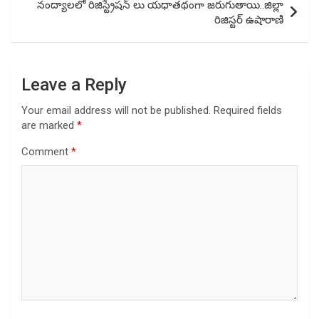
నంద్యాలలో రిజిస్ట్రేషన్ లు యధాతథంగా జరుగుతాయి..జిల్లా
రిజిస్టర్ ఉషారాణి
Leave a Reply
Your email address will not be published.
Required fields
are marked
*
Comment
*