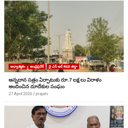
ఆధ్యాత్మికం
ఆంధ్రప్రదేశ్
వై ఎస్ ఆర్ కడప జిల్లా
అన్నదాన సత్రం ఏర్పాటుకు రూ.7 లక్ష లు విరాళం
అందించిన దూదేకుల సంఘం
27 April 2026
prajatv