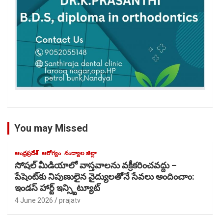
You may Missed
ఆంధ్రప్రదేశ్
ఆరోగ్యం
నంద్యాల జిల్లా
సోషల్ మీడియాలో వాస్తవాలను వక్రీకరించవద్దు –
పేషెంట్‌కు నిపుణులైన వైద్యులతోెనే సేవలు అందించాం:
ఇండస్ హార్ట్ ఇన్స్టిట్యూట్
4 June 2026
prajatv