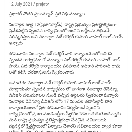
12 July 2021
prajatv
ప్రభాకర్ చౌదరి ప్రజాన్యూస్ ప్రతినిధి నంద్యాల
నంద్యాల జులై 12{ప్రజాన్యూస్,) :రాష్ట్ర ప్రభుత్వం ప్రతిష్టాత్మకంగా
ప్రవేశపెట్టిన స్పందన కార్యక్రమంలో అందిన అర్జీలను తక్షణమే
పరిష్కరిస్తాం అని నంద్యాల సబ్ కలెక్టర్ కుమారి చాహత్ బాజ్ పాయ్
అన్నారు
సోమవారం నంద్యాల సబ్ కలెక్టర్ వారి కార్యాలయంలో జరిగిన
స్పందన కార్యక్రమంలో నంద్యాల సబ్ కలెక్టర్ కుమారి చాహత్ బాజ్
పాయ్. సబ్ కలెక్టర్ కార్యాలయం పరిపాలన అధికారి హరినాథ్ రావు
లతో కలిసి దరఖాస్తులను స్వీకరించారు
అనంతరం నంద్యాల సబ్ కలెక్టర్ కుమారి చాహత్ బాజ్ పాయ్
మాట్లాడుతూ స్పందన కార్యక్రమం లో భాగంగా నంద్యాల రెవెన్యూ
డివిజన్ నలుమూలల నుండి వచ్చిన అర్జీలను స్వీకరించామన్నారు
నంద్యాల రెవెన్యూ డివిజన్ లోని 17 మండల తహసిల్దార్ వారి
కార్యాలయంలలో ప్రతి సోమవారం నిర్వహించే స్పందన
కార్యక్రమంలో ప్రజల నుండిఅర్జీలు స్వీకరించడం జరుగుతుందన్నారు
మన రాష్ట్ర ప్రభుత్వం ప్రతిష్టాత్మకంగా చేపట్టిన. సచివాలయ
వ్యవస్థలో క్షేత్రస్థాయిలో ఏర్పాటు చేశారని సచివాలయల ద్వార కూడా