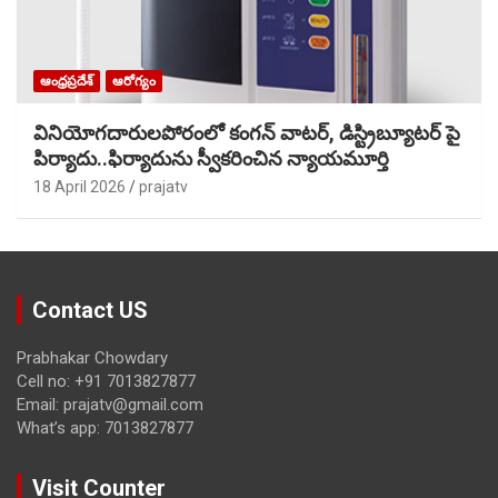
ఆంధ్రప్రదేశ్
ఆరోగ్యం
వినియోగదారులపోరంలో కంగన్ వాటర్, డిస్ట్రిబ్యూటర్ పై
పిర్యాదు..ఫిర్యాదును స్వీకరించిన న్యాయమూర్తి
18 April 2026
prajatv
Contact US
Prabhakar Chowdary
Cell no: +91 7013827877
Email: prajatv@gmail.com
What’s app: 7013827877
Visit Counter