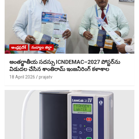
ఆంధ్రప్రదేశ్
నంద్యాల జిల్లా
అంతర్జాతీయ సదస్సు ICNDEMAC–2027 పోస్టర్‌ను
విడుదల చేసిన శాంతిరామ్ ఇంజనీరింగ్ కళాశాల
18 April 2026
prajatv