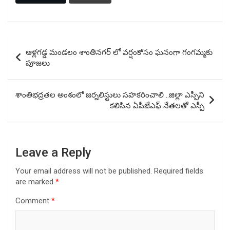
Post
ఆళ్లగడ్డ మండలం శాంతినగర్ లో వర్షంకోసం ఘనంగా గంగమ్మకు
navigation
పూజలు
శాంతిభద్రతల అంశంలో జర్నలిస్టులు సహకరించాలి ..జిల్లా ఎస్పీని
కలిసిన ఏపీజేఎఫ్ నేతలతో ఎస్పీ
Leave a Reply
Your email address will not be published.
Required fields
are marked
*
Comment
*