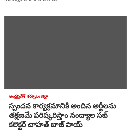
ఆంధ్రప్రదేశ్
కర్నూలు జిల్లా
స్పందన కార్యక్రమానికి అందిన అర్జీలను
తక్షణమే పరిష్కరిస్తాం నంద్యాల సబ్
కలెక్టర్ చాహత్ బాజ్ పాయ్