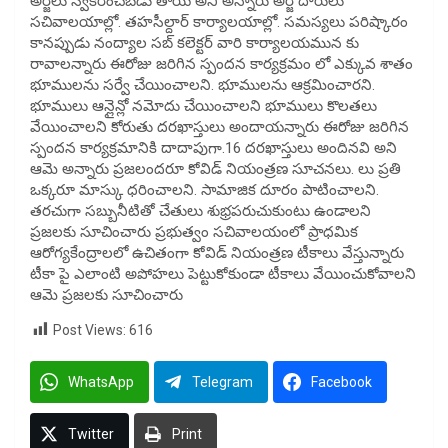
అర్జీలు స్వీకరించబడు తాయి అని అన్నారు అర్జీ దారులు
సచివాలయాల్లో. తహసీల్దార్ కార్యాలయాల్లో. సమస్యలు పరిష్కారం
కానప్పుడు నంద్యాల సబ్ కలెక్టర్ వారి కార్యాలయమున కు
రావాలన్నారు ఈరోజు జరిగిన స్పందన కార్యక్రమం లో ఎక్కువ శాతం
భూములను సర్వే చేయించాలని. భూములను ఆక్రమించారని.
భూములు ఆన్లైన్లో నమోదు చేయించాలని భూములు కొలతలు
వేయించాలని కోరుతు దరఖాస్తులు అందాయన్నారు ఈరోజు జరిగిన
స్పందన కార్యక్రమానికి దాదాపుగా.16 దరఖాస్తులు అందినవి అని
ఆమె అన్నారు ప్రజలందరూ కోవిడ్ నియంత్రణ సూచనలు. లు ప్రతి
ఒక్కరూ మాస్కు ధరించాలని. సామాజిక దూరం పాటించాలని.
తరచుగా సబ్బునీటితో చేతులు శుభ్రపరుచుకుంటు ఉండాలని
ప్రజలకు సూచించారు ప్రభుత్వం సచివాలయంలో ప్రాధమిక
ఆరోగ్యకేంద్రాలలో ఉచితంగా కోవిడ్ నియంత్రణ టీకాలు వేస్తున్నారు
టీకా పై ఎలాంటి అపోహలు పెట్టుకోకుండా టీకాలు వేయించుకోవాలని
ఆమె ప్రజలకు సూచించారు
Post Views:
616
WhatsApp
Telegram
Facebook
Twitter
Print