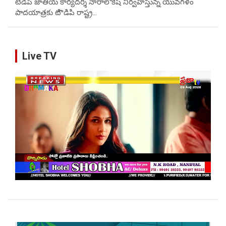
టిడిపి జాతీయ కార్యదర్శి నారాలోకేష్ నిర్వహిస్తున్న యువగళం
పాదయాత్రకు టిొడిపి రాష్ట్ర…
Live TV