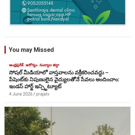
You may Missed
ఆంధ్రప్రదేశ్
ఆరోగ్యం
నంద్యాల జిల్లా
సోషల్ మీడియాలో వాస్తవాలను వక్రీకరించవద్దు –
పేషెంట్‌కు నిపుణులైన వైద్యులతోెనే సేవలు అందించాం:
ఇండస్ హార్ట్ ఇన్స్టిట్యూట్
4 June 2026
prajatv