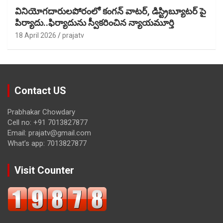
వినియోగదారులపోరంలో కంగన్ వాటర్, డిస్ట్రిబ్యూటర్ పై
పిర్యాదు..ఫిర్యాదును స్వీకరించిన న్యాయమూర్తి
18 April 2026
prajatv
Contact US
Prabhakar Chowdary
Cell no: +91 7013827877
Email: prajatv@gmail.com
What’s app: 7013827877
Visit Counter