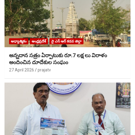
ఆధ్యాత్మికం
ఆంధ్రప్రదేశ్
వై ఎస్ ఆర్ కడప జిల్లా
అన్నదాన సత్రం ఏర్పాటుకు రూ.7 లక్ష లు విరాళం
అందించిన దూదేకుల సంఘం
27 April 2026
prajatv