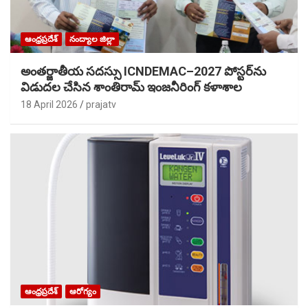
ఆంధ్రప్రదేశ్
నంద్యాల జిల్లా
అంతర్జాతీయ సదస్సు ICNDEMAC–2027 పోస్టర్‌ను
విడుదల చేసిన శాంతిరామ్ ఇంజనీరింగ్ కళాశాల
18 April 2026
prajatv
ఆంధ్రప్రదేశ్
ఆరోగ్యం