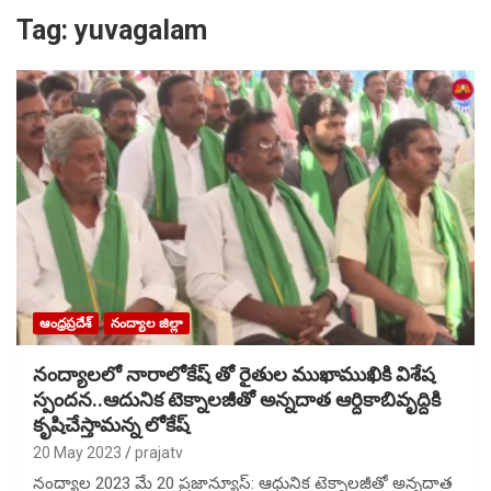
Tag:
yuvagalam
ఆంధ్రప్రదేశ్
నంద్యాల జిల్లా
నంద్యాలలో నారాలోకేష్ తో రైతుల ముఖాముఖికి విశేష
స్పందన..ఆదునిక టెక్నాలజీతో అన్నదాత ఆర్దికాబివృద్దికి
కృషిచేస్తామన్న లోకేష్
20 May 2023
prajatv
నంద్యాల 2023 మే 20 ప్రజాన్యూస్: ఆధునిక టెక్నాలజీతో అన్నదాత