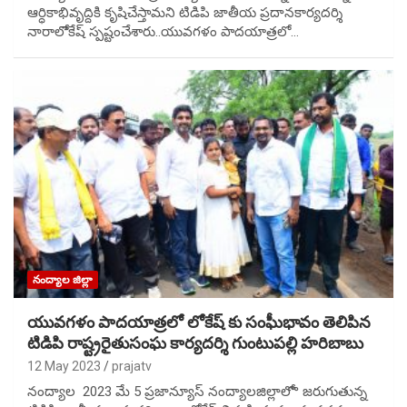
ఆర్ధికాభివృద్దికి కృషిచేస్తామని టిడిపి జాతీయ ప్రదానకార్యదర్శి
నారాలోెకేష్ స్పష్టంచేశారు..యువగళం పాదయాత్రలో…
నంద్యాల జిల్లా
యువగళం పాదయాత్రలో లోకేష్ కు సంఘీభావం తెలిపిన
టిడిపి రాష్ట్రరైతుసంఘ కార్యదర్శి గుంటుపల్లి హరిబాబు
12 May 2023
prajatv
నంద్యాల 2023 మే 5 ప్రజాన్యూస్ నంద్యాలజిల్లాలోొ జరుగుతున్న