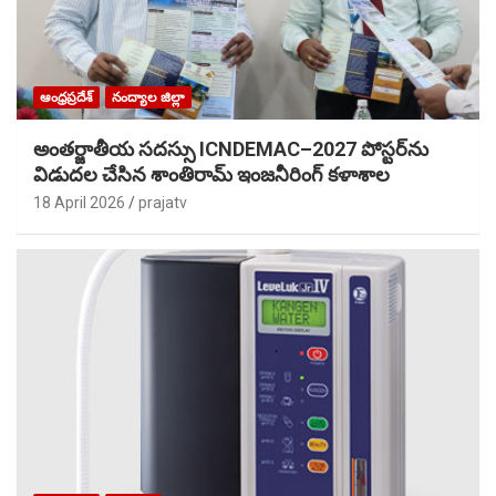
ఆంధ్రప్రదేశ్
నంద్యాల జిల్లా
అంతర్జాతీయ సదస్సు ICNDEMAC–2027 పోస్టర్‌ను
విడుదల చేసిన శాంతిరామ్ ఇంజనీరింగ్ కళాశాల
18 April 2026
prajatv