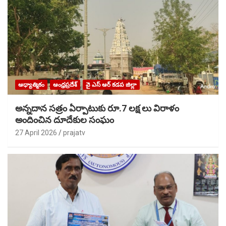
ఆధ్యాత్మికం
ఆంధ్రప్రదేశ్
వై ఎస్ ఆర్ కడప జిల్లా
అన్నదాన సత్రం ఏర్పాటుకు రూ.7 లక్ష లు విరాళం
అందించిన దూదేకుల సంఘం
27 April 2026
prajatv