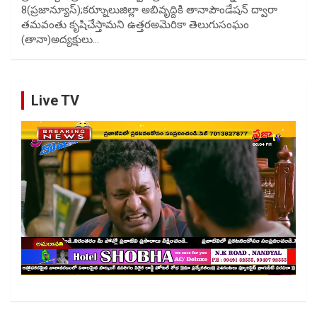
8(ప్రజాన్యూస్);కర్నూులుజిల్లా అబివృద్దికి తానాపౌండేషన్ ద్వారా
తమవంతు కృషిచేస్తామని ఉత్తరఅమెరికా తెలుగుసంఘం
(తానా)అద్యక్షులు…
Live TV