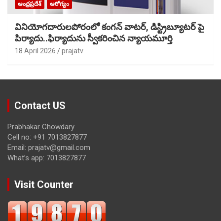
ఆంధ్రప్రదేశ్
ఆరోగ్యం
వినియోగదారులపోరంలో కంగన్ వాటర్, డిస్ట్రిబ్యూటర్ పై
పిర్యాదు..ఫిర్యాదును స్వీకరించిన న్యాయమూర్తి
18 April 2026
prajatv
Contact US
Prabhakar Chowdary
Cell no: +91 7013827877
Email: prajatv@gmail.com
What’s app: 7013827877
Visit Counter