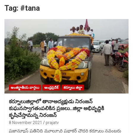
Tag:
#tana
అంతర్జాతీయ వార్తలు
ఆంధ్రప్రదేశ్
కర్నూలు జిల్లా
కర్నూలుజిల్లాలో తానాఅద్యక్షుడు నిరంజన్
కుఘనస్వాగతంపలికిన ప్రజలు..జిల్లా అభివృద్దికి
కృషిచేస్తామన్న నిరంజన్
8 November 2021
prajatv
ప్రజాన్యూస్ ప్రతినిది మూల్పూరి ప్రభాకర్ చౌదరి కర్నూలు నవంబరు