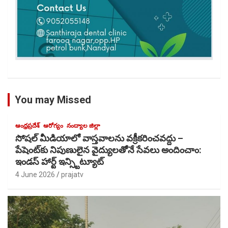
You may Missed
ఆంధ్రప్రదేశ్
ఆరోగ్యం
నంద్యాల జిల్లా
సోషల్ మీడియాలో వాస్తవాలను వక్రీకరించవద్దు –
పేషెంట్‌కు నిపుణులైన వైద్యులతోెనే సేవలు అందించాం:
ఇండస్ హార్ట్ ఇన్స్టిట్యూట్
4 June 2026
prajatv