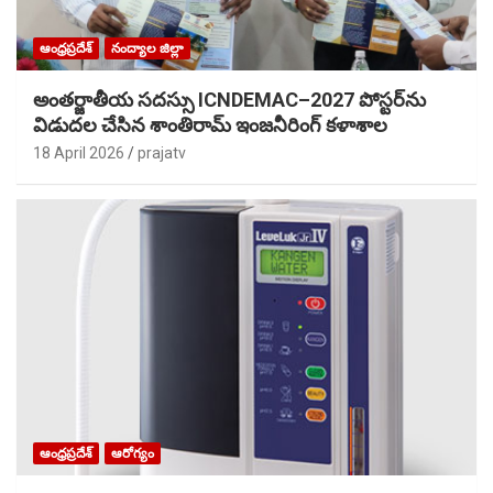
ఆంధ్రప్రదేశ్
నంద్యాల జిల్లా
అంతర్జాతీయ సదస్సు ICNDEMAC–2027 పోస్టర్‌ను
విడుదల చేసిన శాంతిరామ్ ఇంజనీరింగ్ కళాశాల
18 April 2026
prajatv
ఆంధ్రప్రదేశ్
ఆరోగ్యం