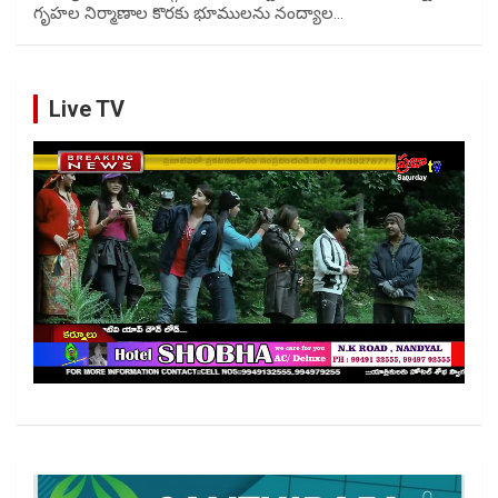
గృహల నిర్మాణాల కొరకు భూములను నంద్యాల…
Live TV