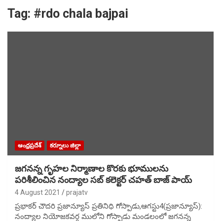
Tag:
#rdo chala bajpai
ఆంధ్రప్రదేశ్
కర్నూలు జిల్లా
జగనన్న గృహల నిర్మాణాల కొరకు భూములను
పరిశీలించిన నంద్యాల సబ్ కలెక్టర్ చహత్ బాజ్ పాయ్
4 August 2021
prajatv
ప్రభాకర్ చౌదరి ప్రజాన్యూస్ ప్రతినిధి గోస్పాడు,ఆగస్టు4(ప్రజాన్యూస్):
నంద్యాల నియోజకవర్గ ములోని గోస్పాడు మండలంలో జగనన్న