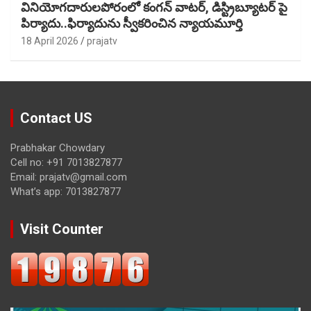
వినియోగదారులపోరంలో కంగన్ వాటర్, డిస్ట్రిబ్యూటర్ పై
పిర్యాదు..ఫిర్యాదును స్వీకరించిన న్యాయమూర్తి
18 April 2026
prajatv
Contact US
Prabhakar Chowdary
Cell no: +91 7013827877
Email: prajatv@gmail.com
What’s app: 7013827877
Visit Counter