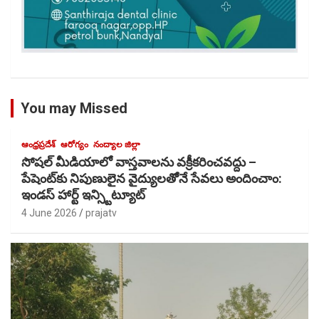
You may Missed
ఆంధ్రప్రదేశ్
ఆరోగ్యం
నంద్యాల జిల్లా
సోషల్ మీడియాలో వాస్తవాలను వక్రీకరించవద్దు –
పేషెంట్‌కు నిపుణులైన వైద్యులతోెనే సేవలు అందించాం:
ఇండస్ హార్ట్ ఇన్స్టిట్యూట్
4 June 2026
prajatv