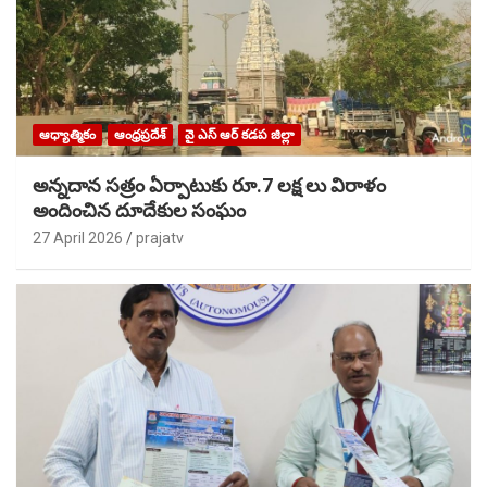
ఆధ్యాత్మికం
ఆంధ్రప్రదేశ్
వై ఎస్ ఆర్ కడప జిల్లా
అన్నదాన సత్రం ఏర్పాటుకు రూ.7 లక్ష లు విరాళం
అందించిన దూదేకుల సంఘం
27 April 2026
prajatv