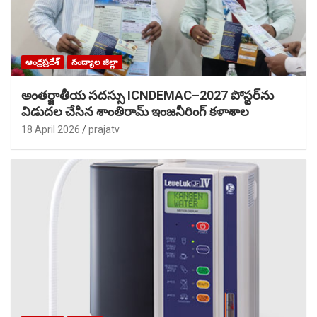
ఆంధ్రప్రదేశ్
నంద్యాల జిల్లా
అంతర్జాతీయ సదస్సు ICNDEMAC–2027 పోస్టర్‌ను
విడుదల చేసిన శాంతిరామ్ ఇంజనీరింగ్ కళాశాల
18 April 2026
prajatv