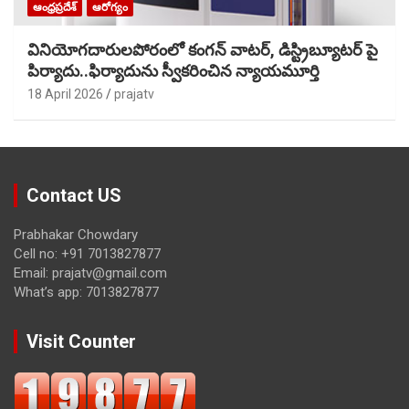
ఆంధ్రప్రదేశ్
ఆరోగ్యం
వినియోగదారులపోరంలో కంగన్ వాటర్, డిస్ట్రిబ్యూటర్ పై
పిర్యాదు..ఫిర్యాదును స్వీకరించిన న్యాయమూర్తి
18 April 2026
prajatv
Contact US
Prabhakar Chowdary
Cell no: +91 7013827877
Email: prajatv@gmail.com
What’s app: 7013827877
Visit Counter