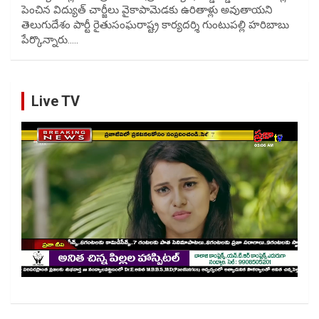
పెంచిన విద్యుత్ చార్జీలు వైకాపామెడకు ఉరితాళ్లు అవుతాయని
తెలుగుదేశం పార్టీ రైతుసంఘరాష్ట్ర కార్యదర్శి గుంటుపల్లి హరిబాబు
పేర్కొన్నారు..…
Live TV