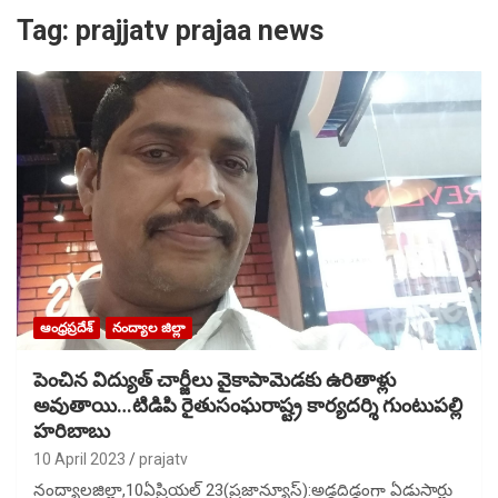
Tag:
prajjatv prajaa news
ఆంధ్రప్రదేశ్
నంద్యాల జిల్లా
పెంచిన విద్యుత్ చార్జీలు వైకాపామెడకు ఉరితాళ్లు
అవుతాయి…టిడిపి రైతుసంఘరాష్ట్ర కార్యదర్శి గుంటుపల్లి
హరిబాబు
10 April 2023
prajatv
నంద్యాలజిల్లా,10ఏప్రియల్ 23(ప్రజాన్యూస్):అడ్డదిడ్డంగా ఏడుసార్లు