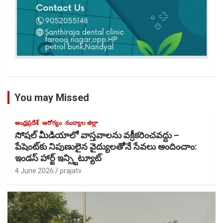
You may Missed
ఆంధ్రప్రదేశ్
ఆరోగ్యం
నంద్యాల జిల్లా
సోషల్ మీడియాలో వాస్తవాలను వక్రీకరించవద్దు –
పేషెంట్‌కు నిపుణులైన వైద్యులతోెనే సేవలు అందించాం:
ఇండస్ హార్ట్ ఇన్స్టిట్యూట్
4 June 2026
prajatv