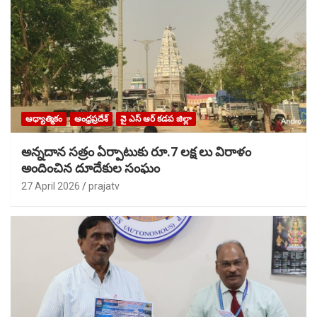
ఆధ్యాత్మికం
ఆంధ్రప్రదేశ్
వై ఎస్ ఆర్ కడప జిల్లా
అన్నదాన సత్రం ఏర్పాటుకు రూ.7 లక్ష లు విరాళం
అందించిన దూదేకుల సంఘం
27 April 2026
prajatv