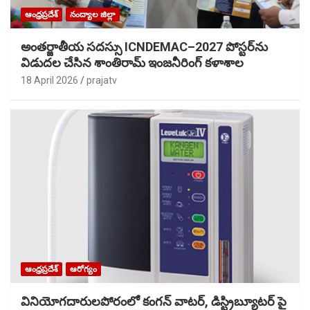
ఆంధ్రప్రదేశ్
నంద్యాల జిల్లా
అంతర్జాతీయ సదస్సు ICNDEMAC–2027 పోస్టర్‌ను
విడుదల చేసిన శాంతిరామ్ ఇంజనీరింగ్ కళాశాల
18 April 2026
prajatv
ఆంధ్రప్రదేశ్
ఆరోగ్యం
వినియోగదారులపోరంలో కంగన్ వాటర్, డిస్ట్రిబ్యూటర్ పై