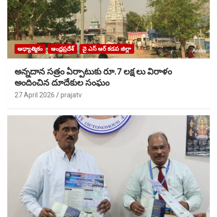
ఆధ్యాత్మికం
ఆంధ్రప్రదేశ్
వై ఎస్ ఆర్ కడప జిల్లా
అన్నదాన సత్రం ఏర్పాటుకు రూ.7 లక్ష లు విరాళం
అందించిన దూదేకుల సంఘం
27 April 2026
prajatv