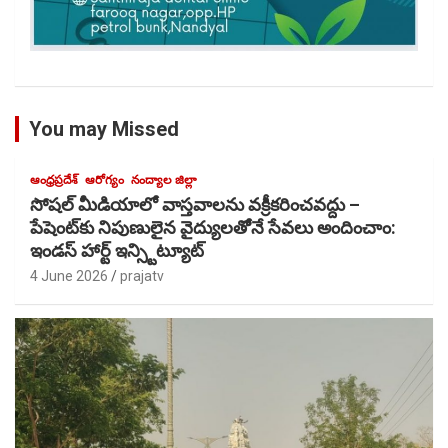
You may Missed
ఆంధ్రప్రదేశ్
ఆరోగ్యం
నంద్యాల జిల్లా
సోషల్ మీడియాలో వాస్తవాలను వక్రీకరించవద్దు –
పేషెంట్‌కు నిపుణులైన వైద్యులతోెనే సేవలు అందించాం:
ఇండస్ హార్ట్ ఇన్స్టిట్యూట్
4 June 2026
prajatv