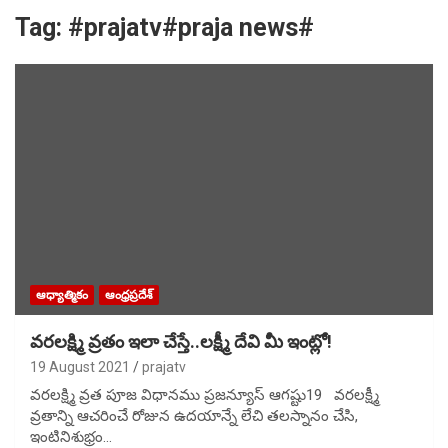
Tag:
#prajatv#praja news#
ఆధ్యాత్మికం
ఆంధ్రప్రదేశ్
వరలక్ష్మి వ్రతం ఇలా చేస్తే..లక్ష్మీ దేవి మీ ఇంట్లో!
19 August 2021
prajatv
వరలక్ష్మి వ్రత పూజ విధానము ప్రజన్యూస్ ఆగష్టు19 వరలక్ష్మీ
వ్రతాన్ని ఆచరించే రోజున ఉదయాన్నే లేచి తలస్నానం చేసి,
ఇంటినిశుభ్రం…